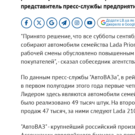
представитель пресс-службы предприяти
Додати LB.ua як
джерело в Googl
"Принято решение, что все субботы сентяб
собирают автомобили семейства Lada Prio
рабочей смены обусловлено повышенным с
покупателей", - сказал собеседник агентств
По данным пресс-службы "АвтоВАЗа", в ре
в первом полугодии этого года первые чет
Лидером здесь являются автомобили семей
было реализовано 49 тысяч штук. На второ
продаж 47 тысяч, за ними следуют Lada 21
"АвтоВАЗ" - крупнейший российский произ
Ассоциации европейского бизнеса, за перв