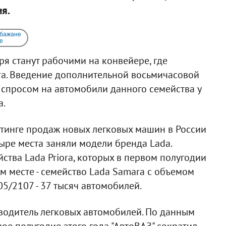
я.
 бажане
e
ря станут рабочими на конвейере, где
ra. Введение дополнительной восьмичасовой
просом на автомобили данного семейства у
а.
йтинге продаж новых легковых машин в России
ыре места заняли модели бренда Lada.
ства Lada Priora, которых в первом полугодии
м месте - семейство Lada Samara с объемом
05/2107 - 37 тысяч автомобилей.
водитель легковых автомобилей. По данным
ое полугодие этого года "АвтоВАЗ" сократил