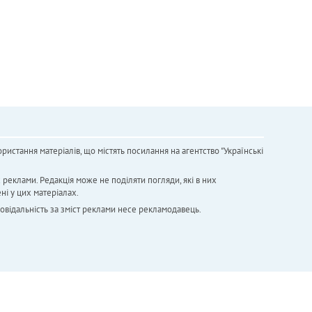
ристання матеріалів, що містять посилання на агентство "Українськi
х реклами. Редакція може не поділяти погляди, які в них
ні у цих матеріалах.
повідальність за зміст реклами несе рекламодавець.