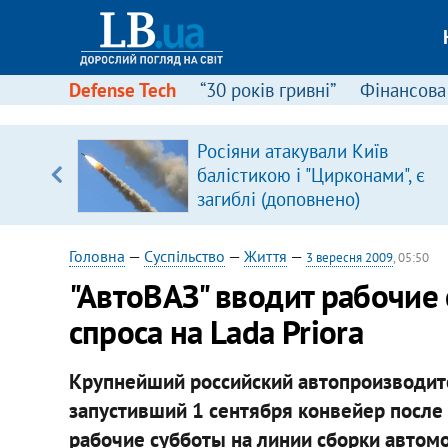
Defense Tech
“30 років гривні”
Фінансова
іцит»
Росіяни атакували Київ
балістикою і "Цирконами", є
 далі з
загиблі (доповнено)
Головна
—
Суспільство
—
Життя
—
3 вересня 2009
, 05:50
"АвтоВАЗ" вводит рабочие
спроса на Lada Priora
Крупнейший российский автопроизводите
запустивший 1 сентября конвейер после 
рабочие субботы на линии сборки автомо