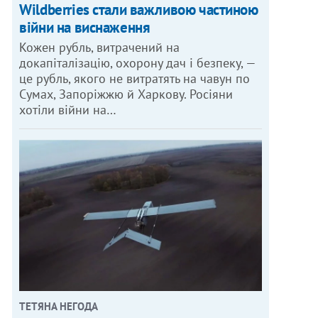
Wildberries стали важливою частиною
війни на виснаження
Кожен рубль, витрачений на
докапіталізацію, охорону дач і безпеку, —
це рубль, якого не витратять на чавун по
Сумах, Запоріжжю й Харкову. Росіяни
хотіли війни на…
ТЕТЯНА НЕГОДА