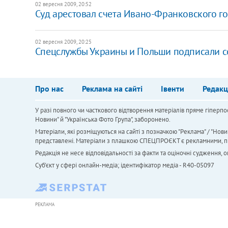
02 вересня 2009, 20:52
Суд арестовал счета Ивано-Франковского г
02 вересня 2009, 20:25
Спецслужбы Украины и Польши подписали с
Про нас
Реклама на сайті
Івенти
Редакц
У разі повного чи часткового відтворення матеріалів пряме гіперпо
Новини" й "Українська Фото Група", заборонено.
Матеріали, які розміщуються на сайті з позначкою "Реклама" / "Нови
представлені. Матеріали з плашкою СПЕЦПРОЄКТ є рекламними, проте
Редакція не несе відповідальності за факти та оціночні судження,
Cуб'єкт у сфері онлайн-медіа; ідентифікатор медіа - R40-05097
РЕКЛАМА