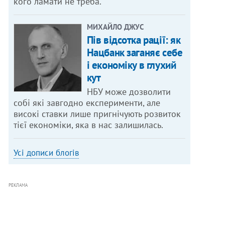
кого ламати не треба.
МИХАЙЛО ДЖУС
Пів відсотка рації: як
Нацбанк заганяє себе
і економіку в глухий
кут
НБУ може дозволити
собі які завгодно експерименти, але
високі ставки лише пригнічують розвиток
тієї економіки, яка в нас залишилась.
Усі дописи блогів
РЕКЛАМА