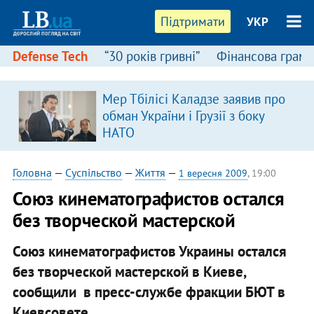
Підтримати
УКР
Defense Tech
“30 років гривні”
Фінансова грамо
Мер Тбілісі Каладзе заявив про
обман України і Грузії з боку
НАТО
Головна
—
Суспільство
—
Життя
—
1 вересня 2009
, 19:00
Союз кинематографистов остался
без творческой мастерской
Союз кинематографистов Украины остался
без творческой мастерской в Киеве,
сообщили в пресс-службе фракции БЮТ в
Киевсовете.