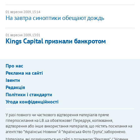
01 вересня 2009, 15:14
На завтра синоптики обещают дождь
01 вересня 2009, 13:01
Kings Capital признали банкротом
Про нас
Реклама на сайті
Івенти
Редакція
Політики і стандарти
Угода конфіденційності
У разі повного чи часткового відтворення матеріалів пряме
гіперпосилання на LB.ua обов'язкове! Передрук, копіювання,
відтворення або інше використання матеріалів, що містять посилання на
агентство "Українськi Новини" й "Українська Фото Група", заборонено.
Матеріали, які розміщуються на сайті з позначкою "Реклама" / "Новини