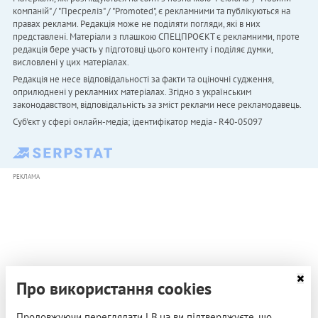
компаній" / "Пресреліз" / "Promoted", є рекламними та публікуються на
правах реклами. Редакція може не поділяти погляди, які в них
представлені. Матеріали з плашкою СПЕЦПРОЄКТ є рекламними, проте
редакція бере участь у підготовці цього контенту і поділяє думки,
висловлені у цих матеріалах.
Редакція не несе відповідальності за факти та оціночні судження,
оприлюднені у рекламних матеріалах. Згідно з українським
законодавством, відповідальність за зміст реклами несе рекламодавець.
Cуб'єкт у сфері онлайн-медіа; ідентифікатор медіа - R40-05097
РЕКЛАМА
Про використання cookies
Продовжуючи переглядати LB.ua ви підтверджуєте, що