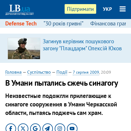
Підтримати
УКР
Defense Tech
“30 років гривні”
Фінансова грамо
Загинув керівник пошукового
загону "Плацдарм" Олексій Юков
Головна
—
Суспільство
—
Події
—
7 серпня 2009
, 20:09
В Умани пытались сжечь синагогу
Неизвестные подожгли прилегающие к
синагоге сооружения в Умани Черкасской
области, пытаясь поджечь сам храм.