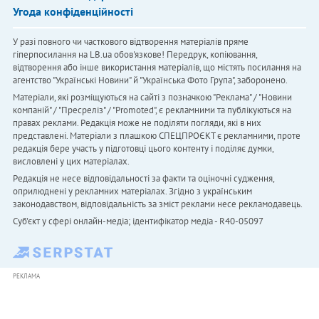
Угода конфіденційності
У разі повного чи часткового відтворення матеріалів пряме
гіперпосилання на LB.ua обов'язкове! Передрук, копіювання,
відтворення або інше використання матеріалів, що містять посилання на
агентство "Українськi Новини" й "Українська Фото Група", заборонено.
Матеріали, які розміщуються на сайті з позначкою "Реклама" / "Новини
компаній" / "Пресреліз" / "Promoted", є рекламними та публікуються на
правах реклами. Редакція може не поділяти погляди, які в них
представлені. Матеріали з плашкою СПЕЦПРОЄКТ є рекламними, проте
редакція бере участь у підготовці цього контенту і поділяє думки,
висловлені у цих матеріалах.
Редакція не несе відповідальності за факти та оціночні судження,
оприлюднені у рекламних матеріалах. Згідно з українським
законодавством, відповідальність за зміст реклами несе рекламодавець.
Cуб'єкт у сфері онлайн-медіа; ідентифікатор медіа - R40-05097
РЕКЛАМА