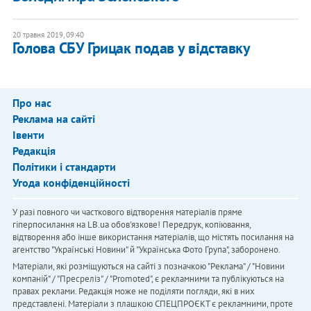
20 травня 2019, 09:40
Голова СБУ Грицак подав у відставку
Про нас
Реклама на сайті
Івенти
Редакція
Політики і стандарти
Угода конфіденційності
У разі повного чи часткового відтворення матеріалів пряме
гіперпосилання на LB.ua обов'язкове! Передрук, копіювання,
відтворення або інше використання матеріалів, що містять посилання на
агентство "Українськi Новини" й "Українська Фото Група", заборонено.
Матеріали, які розміщуються на сайті з позначкою "Реклама" / "Новини
компаній" / "Пресреліз" / "Promoted", є рекламними та публікуються на
правах реклами. Редакція може не поділяти погляди, які в них
представлені. Матеріали з плашкою СПЕЦПРОЄКТ є рекламними, проте