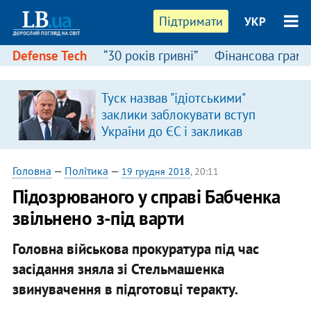
Підтримати
УКР
Defense Tech
“30 років гривні”
Фінансова грамо
Туск назвав "ідіотськими"
заклики заблокувати вступ
України до ЄС і закликав
припинити антиукраїнську
риторику
Головна
—
Політика
—
19 грудня 2018
, 20:11
Підозрюваного у справі Бабченка
звільнено з-під варти
Головна військова прокуратура під час
засідання зняла зі Стельмашенка
звинувачення в підготовці теракту.