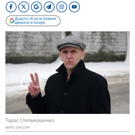
Додати LB.ua як бажане
джерело в Google
Тарас Стельмашенко
ФОТО: DW.COM