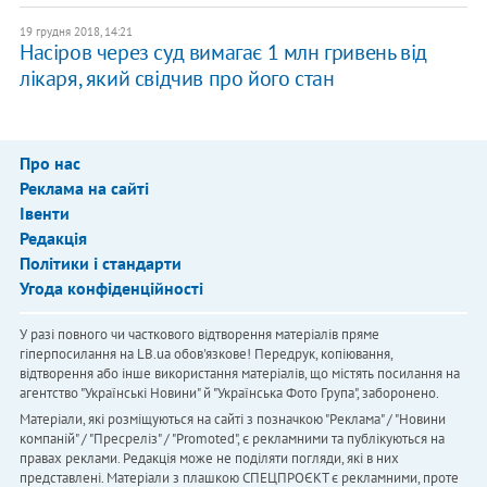
19 грудня 2018, 14:21
Насіров через суд вимагає 1 млн гривень від
лікаря, який свідчив про його стан
Про нас
Реклама на сайті
Івенти
Редакція
Політики і стандарти
Угода конфіденційності
У разі повного чи часткового відтворення матеріалів пряме
гіперпосилання на LB.ua обов'язкове! Передрук, копіювання,
відтворення або інше використання матеріалів, що містять посилання на
агентство "Українськi Новини" й "Українська Фото Група", заборонено.
Матеріали, які розміщуються на сайті з позначкою "Реклама" / "Новини
компаній" / "Пресреліз" / "Promoted", є рекламними та публікуються на
правах реклами. Редакція може не поділяти погляди, які в них
представлені. Матеріали з плашкою СПЕЦПРОЄКТ є рекламними, проте