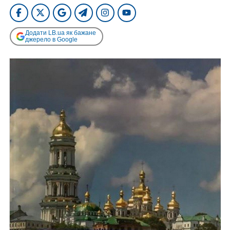
Додати LB.ua як бажане
джерело в Google