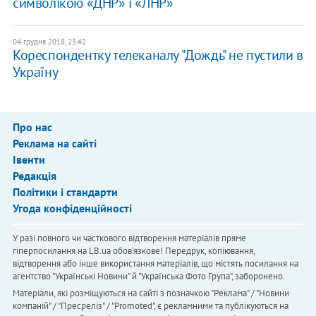
символікою «ДНР» і «ЛНР»
04 грудня 2018, 23:42
Кореспондентку телеканалу "Дождь" не пустили в
Україну
Про нас
Реклама на сайті
Івенти
Редакція
Політики і стандарти
Угода конфіденційності
У разі повного чи часткового відтворення матеріалів пряме
гіперпосилання на LB.ua обов'язкове! Передрук, копіювання,
відтворення або інше використання матеріалів, що містять посилання на
агентство "Українськi Новини" й "Українська Фото Група", заборонено.
Матеріали, які розміщуються на сайті з позначкою "Реклама" / "Новини
компаній" / "Пресреліз" / "Promoted", є рекламними та публікуються на