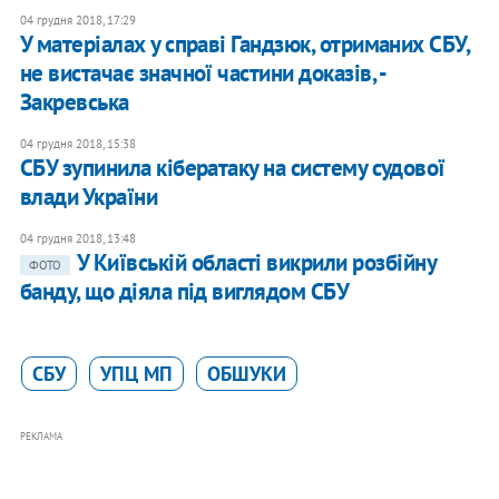
04 грудня 2018, 17:29
У матеріалах у справі Гандзюк, отриманих СБУ,
не вистачає значної частини доказів, -
Закревська
04 грудня 2018, 15:38
СБУ зупинила кібератаку на систему судової
влади України
04 грудня 2018, 13:48
У Київській області викрили розбійну
ФОТО
банду, що діяла під виглядом СБУ
СБУ
УПЦ МП
ОБШУКИ
РЕКЛАМА