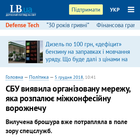
Підтримати
УКР
Defense Tech
“30 років гривні”
Фінансова грамо
Дизель по 100 грн, «дефіцит»
бензину на заправках і мовчання
уряду. Що буде далі з цінами на
пальне?
Головна
—
Політика
—
5 грудня 2018
, 10:41
СБУ виявила організовану мережу,
яка розпалює міжконфесійну
ворожнечу
Вилучена брошура вже потрапляла в поле
зору спецслужб.