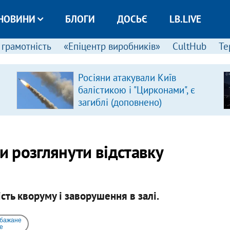
НОВИНИ
БЛОГИ
ДОСЬЄ
LB.LIVE
 грамотність
«Епіцентр виробників»
CultHub
Те
Росіяни атакували Київ
балістикою і "Цирконами", є
загиблі (доповнено)
и розглянути відставку
сть кворуму і заворушення в залі.
 бажане
e