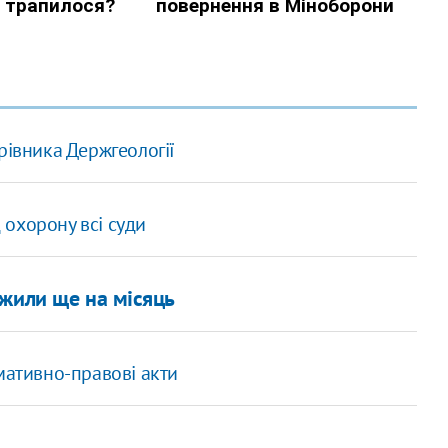
рівника Держгеології
д охорону всі суди
вжили ще на місяць
мативно-правові акти