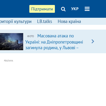
Підтримати
УКР
риторії культури
LB.talks
Нова країна
Масована атака по
ФОТО
Україні: на Дніпропетровщині
загинула родина, у Львові –
удар по багатоповерхівках
(доповнюється)
РЕКЛАМА