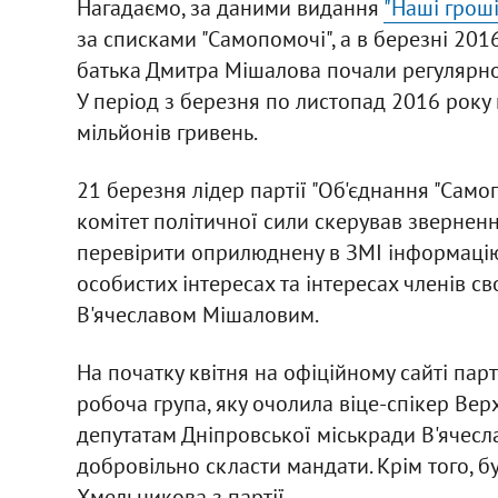
Нагадаємо, за даними видання
"Наші гроші
за списками "Самопомочі", а в березні 2016
батька Дмитра Мішалова почали регулярно 
У період з березня по листопад 2016 року 
мільйонів гривень.
21 березня лідер партії "Об'єднання "Сам
комітет політичної сили скерував звернен
перевірити оприлюднену в ЗМІ інформаці
особистих інтересах та інтересах членів св
В'ячеславом Мішаловим.
На початку квітня на офіційному сайті парт
робоча група, яку очолила віце-спікер Ве
депутатам Дніпровської міськради В'ячес
добровільно скласти мандати. Крім того,
Хмельникова з партії.