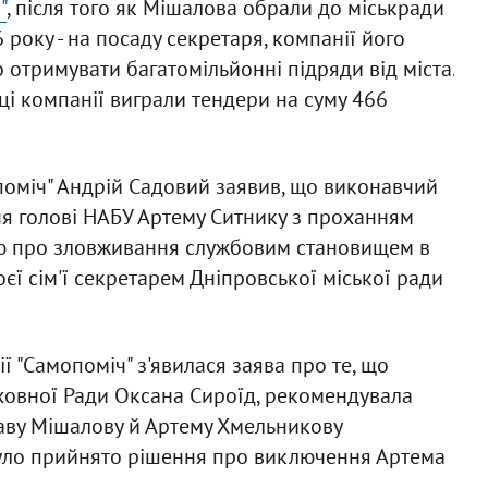
"
, після того як Мішалова обрали до міськради
 року - на посаду секретаря, компанії його
отримувати багатомільйонні підряди від міста.
ці компанії виграли тендери на суму 466
опоміч" Андрій Садовий заявив, що виконавчий
ня голові НАБУ Артему Ситнику з проханням
ю про зловживання службовим становищем в
оєї сім'ї секретарем Дніпровської міської ради
ії "Самопоміч" з'явилася заява про те, що
рховної Ради Оксана Сироїд, рекомендувала
лаву Мішалову й Артему Хмельникову
 було прийнято рішення про виключення Артема