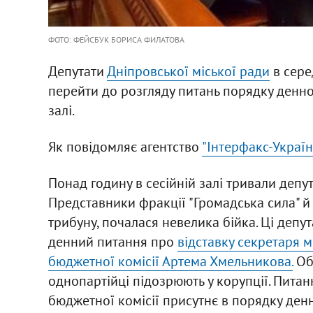
ФОТО: ФЕЙСБУК БОРИСА ФИЛАТОВА
Депутати
Дніпровської міської ради
в серед
перейти до розгляду питань порядку денног
залі.
Як повідомляє агентство
"Інтерфакс-Україн
Понад годину в сесійній залі тривали депут
Представники фракції "Громадська сила" 
трибуну, почалася невелика бійка. Ці деп
денний питання про
відставку секретаря м
бюджетної комісії Артема Хмельникова.
Оби
однопартійці підозрюють у корупції. Пита
бюджетної комісії присутнє в порядку ден