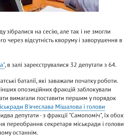
у зібралися на сесію, але так і не змогли
о через відсутність кворуму і заворушення в
а"
, в залі зареєструвалися 32 депутати з 64.
атські баталії, які заважали початку роботи.
й інших опозиційних фракцій заблокували
утати вимагали поставити першим у порядок
іськради В'ячеслава Мішалова і голови
два депутати - з фракції "Самопоміч", їх обох
ння переобрання секретаря міськради і голови
ному останнім.