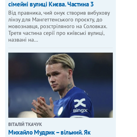
сімейні вулиці Києва. Частина 3
Від правника, чий онук створив вибухову
лінзу для Мангеттенського проєкту, до
мовознавця, розстріляного на Соловках.
Третя частина серії про київські вулиці,
названі на…
ВІТАЛІЙ ТКАЧУК
Михайло Мудрик – вільний. Як