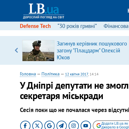
Defense Tech
“30 років гривні”
Фінансова
щодо
Загинув керівник пошукового
 у
загону "Плацдарм" Олексій
ої ходи
Юков
Головна
—
Політика
—
12 квітня 2017
, 14:14
У Дніпрі депутати не змогл
секретаря міськради
Сесія поки що не почалася через відсутні
Додати LB.ua як
джерело в Googl