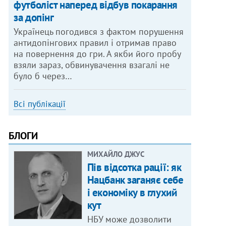
футболіст наперед відбув покарання
за допінг
Українець погодився з фактом порушення
антидопінгових правил і отримав право
на повернення до гри. А якби його пробу
взяли зараз, обвинувачення взагалі не
було б через…
Всі публікації
БЛОГИ
МИХАЙЛО ДЖУС
Пів відсотка рації: як
Нацбанк заганяє себе
і економіку в глухий
кут
НБУ може дозволити