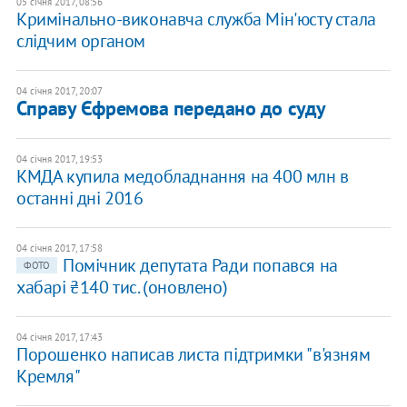
05 січня 2017, 08:56
Кримінально-виконавча служба Мін'юсту стала
слідчим органом
04 січня 2017, 20:07
Справу Єфремова передано до суду
04 січня 2017, 19:53
КМДА купила медобладнання на 400 млн в
останні дні 2016
04 січня 2017, 17:58
Помічник депутата Ради попався на
ФОТО
хабарі ₴140 тис. (оновлено)
04 січня 2017, 17:43
Порошенко написав листа підтримки "в'язням
Кремля"