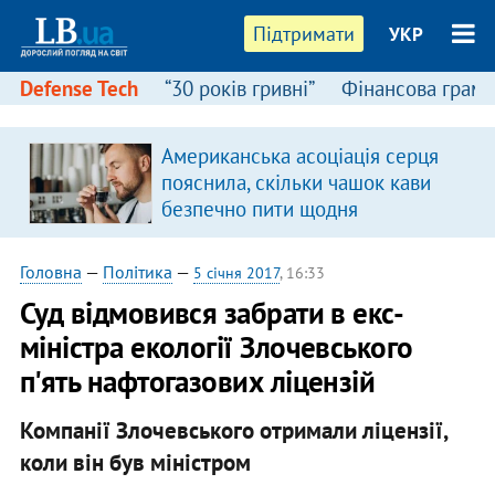
Підтримати
УКР
Defense Tech
“30 років гривні”
Фінансова грамо
Американська асоціація серця
пояснила, скільки чашок кави
безпечно пити щодня
Головна
—
Політика
—
5 січня 2017
, 16:33
Суд відмовився забрати в екс-
міністра екології Злочевського
п'ять нафтогазових ліцензій
Компанії Злочевського отримали ліцензії,
коли він був міністром