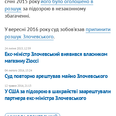
січні 2015 року
його було оголошено в
розшук
за підозрою в незаконному
збагаченні.
У вересні 2016 року суд зобов'язав
припинити
розшук Злочевського
.
24 липня 2015, 12:59
Екс-міністр Злочевський виявився власником
магазину Zlocci
04 лютого 2016, 15:24
Суд повторно арештував майно Злочевського
12 травня 2016, 21:13
У США за підозрою в шахрайстві заарештували
партнера екс-міністра Злочевського