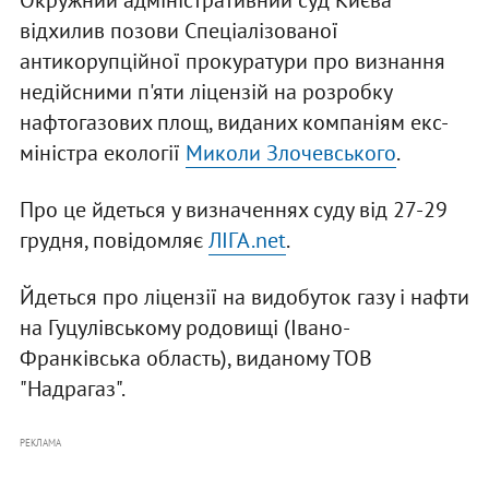
Окружний адміністративний суд Києва
відхилив позови Спеціалізованої
антикорупційної прокуратури про визнання
недійсними п'яти ліцензій на розробку
нафтогазових площ, виданих компаніям екс-
міністра екології
Миколи Злочевського
.
Про це йдеться у визначеннях суду від 27-29
грудня, повідомляє
ЛІГА.net
.
Йдеться про ліцензії на видобуток газу і нафти
на Гуцулівському родовищі (Івано-
Франківська область), виданому ТОВ
"Надрагаз".
РЕКЛАМА