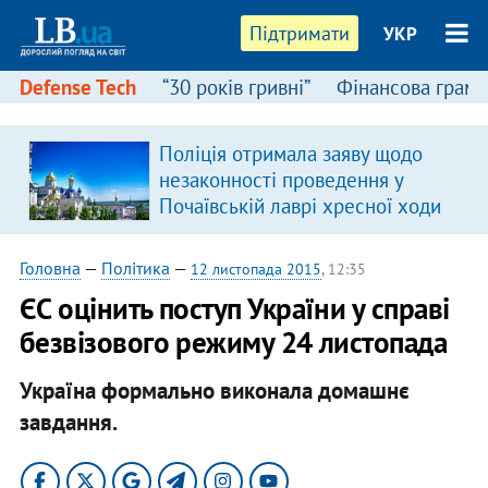
Підтримати
УКР
Defense Tech
“30 років гривні”
Фінансова грамо
Поліція отримала заяву щодо
в
незаконності проведення у
Почаївській лаврі хресної ходи
Головна
—
Політика
—
12 листопада 2015
, 12:35
ЄС оцінить поступ України у справі
безвізового режиму 24 листопада
Україна формально виконала домашнє
завдання.