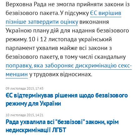
Верховна Рада не змогла прийняти закони із
безвізового пакета. У підсумку
ЄС вирішив
пізніше затвердити оцінку
виконання
Україною плану дій для надання безвізового
режиму. 10 і 12 листопада український
парламент ухвалив майже всі закони з
безвізового пакету, в тому числі скандальну
поправку, яка забороняє дискримінацію секс-
меншин
у трудових відносинах.
09 листопада 2015, 17:43
ЄС відтермінував рішення щодо безвізового
режиму для України
10 листопада 2015, 14:21
Рада ухвалила всі "безвізові" закони, крім
недискримінації ЛГБТ