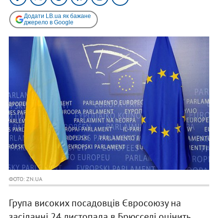
Додати LB.ua як бажане
джерело в Google
ФОТО: ZN.UA
Група високих посадовців Євросоюзу на
засіданні 24 листопада в Брюсселі оцінить