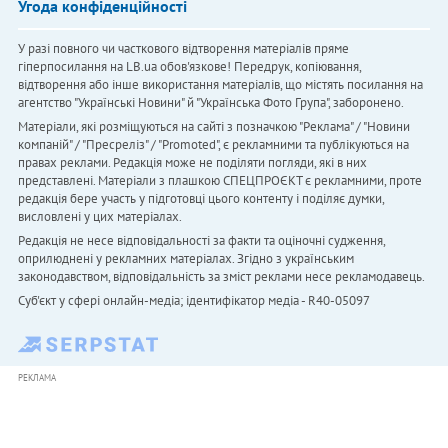
Угода конфіденційності
У разі повного чи часткового відтворення матеріалів пряме
гіперпосилання на LB.ua обов'язкове! Передрук, копіювання,
відтворення або інше використання матеріалів, що містять посилання на
агентство "Українськi Новини" й "Українська Фото Група", заборонено.
Матеріали, які розміщуються на сайті з позначкою "Реклама" / "Новини
компаній" / "Пресреліз" / "Promoted", є рекламними та публікуються на
правах реклами. Редакція може не поділяти погляди, які в них
представлені. Матеріали з плашкою СПЕЦПРОЄКТ є рекламними, проте
редакція бере участь у підготовці цього контенту і поділяє думки,
висловлені у цих матеріалах.
Редакція не несе відповідальності за факти та оціночні судження,
оприлюднені у рекламних матеріалах. Згідно з українським
законодавством, відповідальність за зміст реклами несе рекламодавець.
Cуб'єкт у сфері онлайн-медіа; ідентифікатор медіа - R40-05097
РЕКЛАМА