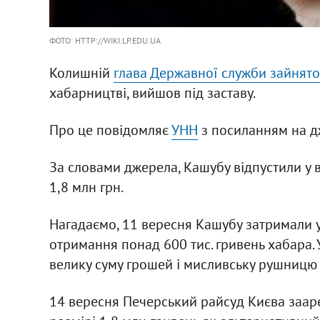
ФОТО: HTTP://WIKI.LP.EDU.UA
Колишній
глава Державної служби зайнято
хабарництві, вийшов під заставу.
Про це повідомляє
УНН
з посиланням на д
За словами джерела, Кашубу відпустили у в
1,8 млн грн.
Нагадаємо, 11 вересня Кашубу затримали у
отримання понад 600 тис. гривень хабара.
велику суму грошей і мисливську рушницю
14 вересня Печерський райсуд Києва зааре