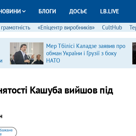
НОВИНИ
БЛОГИ
ДОСЬЄ
LB.LIVE
 грамотність
«Епіцентр виробників»
CultHub
Те
Мер Тбілісі Каладзе заявив про
обман України і Грузії з боку
и
НАТО
нятості Кашуба вийшов під
н
 бажане
e