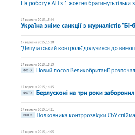
На роботу в АП з 1 жовтня братимуть тільки з
17 вересня 2015, 15:44
Україна зніме санкції з журналістів "Бі-бі-
17 вересня 2015, 15:28
"Депутатський контроль" долучився до вимог
17 вересня 2015, 15:13
Новий посол Великобританії розпочала
ФОТО
17 вересня 2015, 14:45
Берлусконі на три роки заборонили
ФОТО
17 вересня 2015, 14:21
Полковника контррозвідки СБУ спійма
ВІДЕО
17 вересня 2015, 14:05