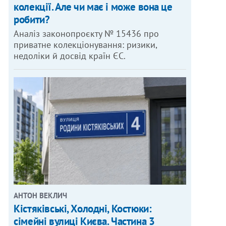
колекції. Але чи має і може вона це
робити?
Аналіз законопроєкту № 15436 про
приватне колекціонування: ризики,
недоліки й досвід країн ЄС.
АНТОН ВЕКЛИЧ
Кістяківські, Холодні, Костюки:
сімейні вулиці Києва. Частина 3