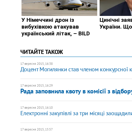
ЧИТАЙТЕ ТАКОЖ
17 вересня 2015, 16:38
Доцент Могилянки став членом конкурсної к
17 вересня 2015, 16:29
Рада заповнила квоту в комісії з відбо
17 вересня 2015, 16:10
Електронні закупівлі за три місяці заощади
17 вересня 2015, 15:57