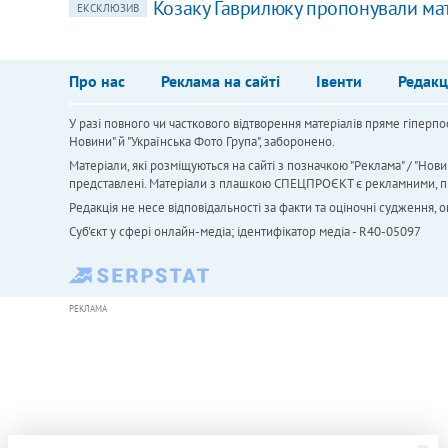
Козаку Гаврилюку пропонували мате
ЕКСКЛЮЗИВ
Про нас
Реклама на сайті
Івенти
Редакц
У разі повного чи часткового відтворення матеріалів пряме гіперпо
Новини" й "Українська Фото Група", заборонено.
Матеріали, які розміщуються на сайті з позначкою "Реклама" / "Нови
представлені. Матеріали з плашкою СПЕЦПРОЄКТ є рекламними, проте
Редакція не несе відповідальності за факти та оціночні судження,
Cуб'єкт у сфері онлайн-медіа; ідентифікатор медіа - R40-05097
РЕКЛАМА