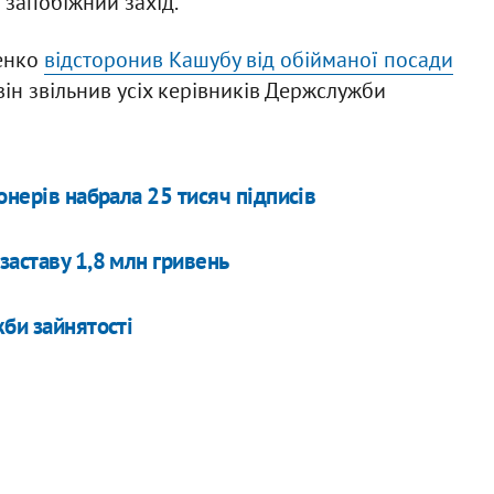
 запобіжний захід.
зенко
відсторонив Кашубу від обійманої посади
ін звільнив усіх керівників Держслужби
онерів набрала 25 тисяч підписів
заставу 1,8 млн гривень
жби зайнятості