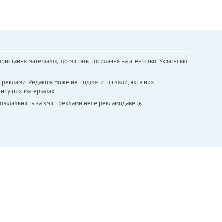
ристання матеріалів, що містять посилання на агентство "Українськi
х реклами. Редакція може не поділяти погляди, які в них
ні у цих матеріалах.
повідальність за зміст реклами несе рекламодавець.