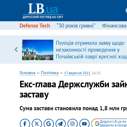
Defense Tech
“30 років гривні”
Фінансова
серця
Поліція отримала заяву щодо
 кави
незаконності проведення у
Почаївській лаврі хресної ход
Головна
—
Політика
—
17 вересня 2015
, 16:55
Екс-глава Держслужби зай
заставу
Сума застави становила понад 1,8 млн гр
Додати LB.ua як
джерело в Googl