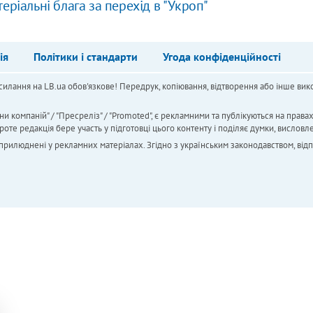
ріальні блага за перехід в "Укроп"
ія
Політики і стандарти
Угода конфіденційності
силання на LB.ua обов'язкове! Передрук, копіювання, відтворення або інше вико
ни компаній" / "Пресреліз" / "Promoted", є рекламними та публікуються на права
 редакція бере участь у підготовці цього контенту і поділяє думки, висловле
 оприлюднені у рекламних матеріалах. Згідно з українським законодавством, від