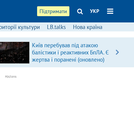
Підтримати
УКР
риторії культури
LB.talks
Нова країна
Київ перебував під атакою
балістики і реактивних БпЛА. Є
жертва і поранені (оновлено)
РЕКЛАМА