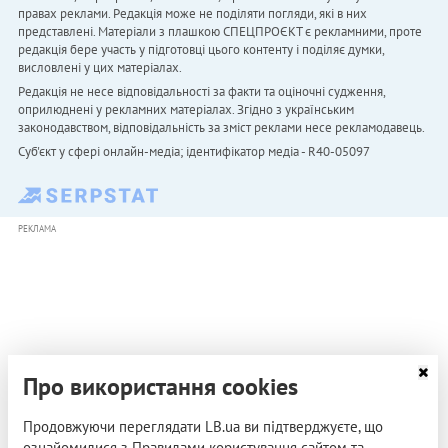
правах реклами. Редакція може не поділяти погляди, які в них
представлені. Матеріали з плашкою СПЕЦПРОЄКТ є рекламними, проте
редакція бере участь у підготовці цього контенту і поділяє думки,
висловлені у цих матеріалах.
Редакція не несе відповідальності за факти та оціночні судження,
оприлюднені у рекламних матеріалах. Згідно з українським
законодавством, відповідальність за зміст реклами несе рекламодавець.
Cуб'єкт у сфері онлайн-медіа; ідентифікатор медіа - R40-05097
РЕКЛАМА
Про використання cookies
Продовжуючи переглядати LB.ua ви підтверджуєте, що
ознайомилися з Правилами користування сайтом та