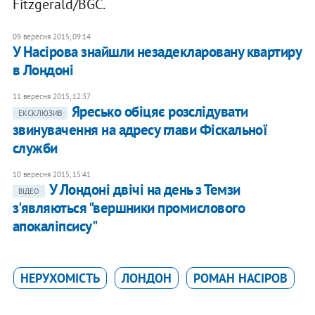
Fitzgerald/BGC.
09 вересня 2015, 09:14
У Насірова знайшли незадекларовану квартиру
в Лондоні
11 вересня 2015, 12:37
Яресько обіцяє розслідувати
ЕКСКЛЮЗИВ
звинувачення на адресу глави Фіскальної
служби
10 вересня 2015, 15:41
У Лондоні двічі на день з Темзи
ВІДЕО
з'являються "вершники промислового
апокаліпсису"
НЕРУХОМІСТЬ
ЛОНДОН
РОМАН НАСІРОВ