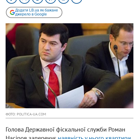
Додати LB.ua як бажане
джерело в Google
ФОТО: POLITICA-UA.COM
Голова Державної фіскальної служби Роман
Насіров заперечує
наявність у нього квартири