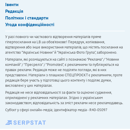
Івенти
Редакція
Політики і стандарти
Угода конфіденційності
У разі повного чи часткового відтворення матеріалів пряме
гіперпосилання на LB.ua обов'язкове! Передрук, копіювання,
відтворення або інше використання матеріалів, що містять посилання на
агентство "Українськi Новини" й "Українська Фото Група", заборонено.
Матеріали, які розміщуються на сайті з позначкою "Реклама" / "Новини
компаній" / "Пресреліз" / "Promoted", є рекламними та публікуються на
правах реклами. Редакція може не поділяти погляди, які в них
представлені. Матеріали з плашкою СПЕЦПРОЄКТ є рекламними, проте
редакція бере участь у підготовці цього контенту і поділяє думки,
висловлені у цих матеріалах.
Редакція не несе відповідальності за факти та оціночні судження,
оприлюднені у рекламних матеріалах. Згідно з українським
законодавством, відповідальність за зміст реклами несе рекламодавець.
Cуб'єкт у сфері онлайн-медіа; ідентифікатор медіа - R40-05097