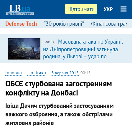
Підтримати
УКР
Defense Tech
“30 років гривні”
Фінансова грамо
Масована атака по Україні:
ФОТО
на Дніпропетровщині загинула
родина, у Львові – удар по
багатоповерхівках
(доповнюється)
Головна
—
Політика
—
5 червня 2015
, 00:15
ОБСЄ стурбована загостренням
конфлікту на Донбасі
Івіца Дачич стурбований застосуванням
важкого озброєння, а також обстрілами
житлових районів