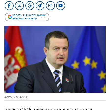
Додати LB.ua як бажане
джерело в Google
ФОТО: MFA.GOV.RS
Голова ОБСЄ, міністр закордонних справ