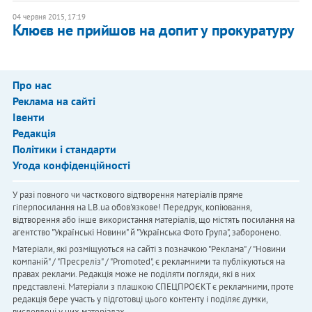
04 червня 2015, 17:19
Клюєв не прийшов на допит у прокуратуру
Про нас
Реклама на сайті
Івенти
Редакція
Політики і стандарти
Угода конфіденційності
У разі повного чи часткового відтворення матеріалів пряме
гіперпосилання на LB.ua обов'язкове! Передрук, копіювання,
відтворення або інше використання матеріалів, що містять посилання на
агентство "Українськi Новини" й "Українська Фото Група", заборонено.
Матеріали, які розміщуються на сайті з позначкою "Реклама" / "Новини
компаній" / "Пресреліз" / "Promoted", є рекламними та публікуються на
правах реклами. Редакція може не поділяти погляди, які в них
представлені. Матеріали з плашкою СПЕЦПРОЄКТ є рекламними, проте
редакція бере участь у підготовці цього контенту і поділяє думки,
висловлені у цих матеріалах.