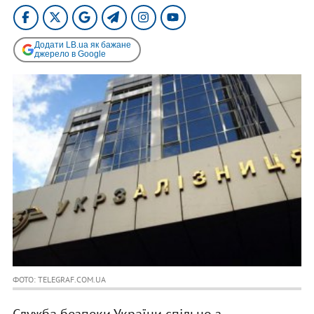
Додати LB.ua як бажане
джерело в Google
ФОТО: TELEGRAF.COM.UA