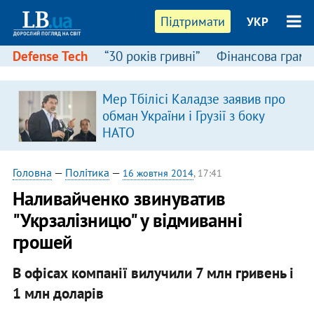
Підтримати
УКР
Defense Tech
“30 років гривні”
Фінансова грамо
Мер Тбілісі Каладзе заявив про
обман України і Грузії з боку
НАТО
Головна
—
Політика
—
16 жовтня 2014
, 17:41
Наливайченко звинуватив
"Укрзалізницю" у відмиванні
грошей
В офісах компанії вилучили 7 млн гривень і
1 млн доларів