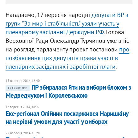
Нагадаємо, 17 вересня народні
депутати ВР з
групи "За мир і стабільність" узяли участь у
пленарному засіданні Держдуми РФ
. Голова
Верховної Ради Олександр Турчинов уже вніс
на розгляд парламенту проект постанови
про
позбавлення цих депутатів права участі в
пленарних засіданнях і заробітної плати
.
15 вересня 2014, 16:40
ПР збиралася йти на вибори блоком з
ЕКСКЛЮЗИВ
Медведчуком і Королевською
17 вересня 2014, 18:02
Екс-регіонал Олійник поскаржився Наришкіну
на нерівні умови для участі у виборах
22 вересня 2014, 15:28