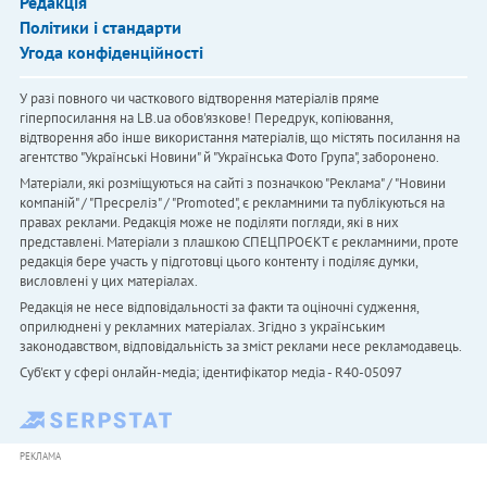
Редакція
Політики і стандарти
Угода конфіденційності
У разі повного чи часткового відтворення матеріалів пряме
гіперпосилання на LB.ua обов'язкове! Передрук, копіювання,
відтворення або інше використання матеріалів, що містять посилання на
агентство "Українськi Новини" й "Українська Фото Група", заборонено.
Матеріали, які розміщуються на сайті з позначкою "Реклама" / "Новини
компаній" / "Пресреліз" / "Promoted", є рекламними та публікуються на
правах реклами. Редакція може не поділяти погляди, які в них
представлені. Матеріали з плашкою СПЕЦПРОЄКТ є рекламними, проте
редакція бере участь у підготовці цього контенту і поділяє думки,
висловлені у цих матеріалах.
Редакція не несе відповідальності за факти та оціночні судження,
оприлюднені у рекламних матеріалах. Згідно з українським
законодавством, відповідальність за зміст реклами несе рекламодавець.
Cуб'єкт у сфері онлайн-медіа; ідентифікатор медіа - R40-05097
РЕКЛАМА