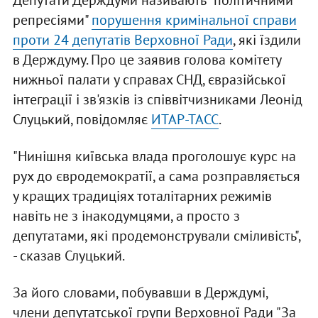
Депутати Держдуми називають "політичними
репресіями"
порушення кримінальної справи
проти 24 депутатів Верховної Ради
, які їздили
в Держдуму. Про це заявив голова комітету
нижньої палати у справах СНД, євразійської
інтеграції і зв'язків із співвітчизниками Леонід
Слуцький, повідомляє
ИТАР-ТАСС
.
"Нинішня київська влада проголошує курс на
рух до євродемократії, а сама розправляється
у кращих традиціях тоталітарних режимів
навіть не з інакодумцями, а просто з
депутатами, які продемонстрували сміливість",
- сказав Слуцький.
За його словами, побувавши в Держдумі,
члени депутатської групи Верховної Ради "За