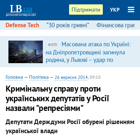
Підтримати
УКР
Defense Tech
“30 років гривні”
Фінансова грамо
Масована атака по Україні:
ФОТО
в
на Дніпропетровщині загинула
родина, у Львові – удар по
багатоповерхівках
(доповнюється)
Головна
—
Політика
—
26 вересня 2014
, 09:10
Кримінальну справу проти
українських депутатів у Росії
назвали "репресіями"
Депутати Держдуми Росії обурені рішенням
української влади