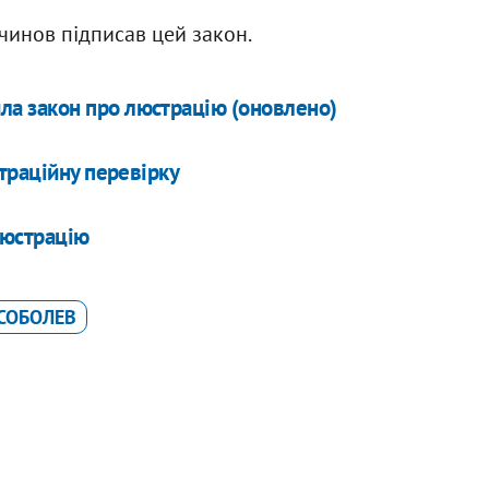
чинов підписав цей закон.
ила закон про люстрацію (оновлено)
траційну перевірку
люстрацію
 СОБОЛЕВ