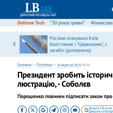
Defense Tech
“30 років гривні”
Фінансова
серця
Росіяни атакували Київ
 кави
балістикою і "Цирконами", є
загиблі (доповнено)
Головна
—
Політика
—
26 вересня 2014
, 00:50
Президент зробить історич
люстрацію, - Соболєв
Порошенко повинен підписати закон про
Додати LB.ua як
джерело в Googl