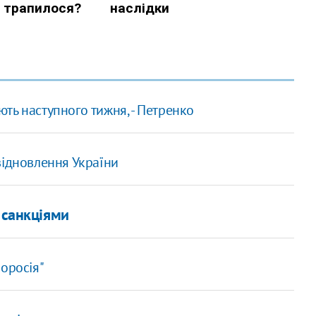
ть наступного тижня, - Петренко
відновлення України
 санкціями
оросія"