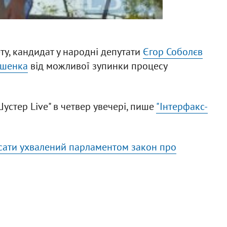
ту, кандидат у народні депутати
Єгор Соболєв
ошенка
від можливої зупинки процесу
устер Live" в четвер увечері, пише
"Інтерфакс-
сати ухвалений парламентом закон про