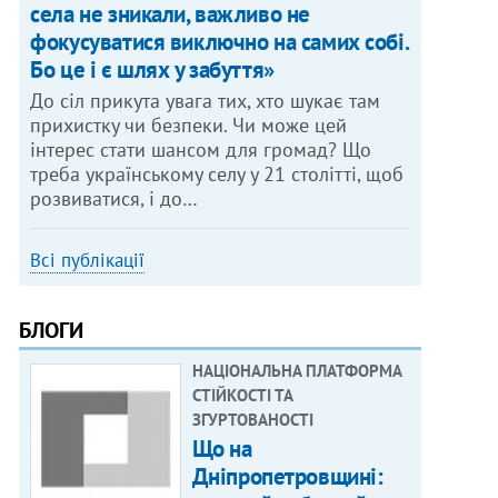
села не зникали, важливо не
фокусуватися виключно на самих собі.
Бо це і є шлях у забуття»
До сіл прикута увага тих, хто шукає там
прихистку чи безпеки. Чи може цей
інтерес стати шансом для громад? Що
треба українському селу у 21 столітті, щоб
розвиватися, і до…
Всі публікації
БЛОГИ
НАЦІОНАЛЬНА ПЛАТФОРМА
СТІЙКОСТІ ТА
ЗГУРТОВАНОСТІ
Що на
Дніпропетровщині: