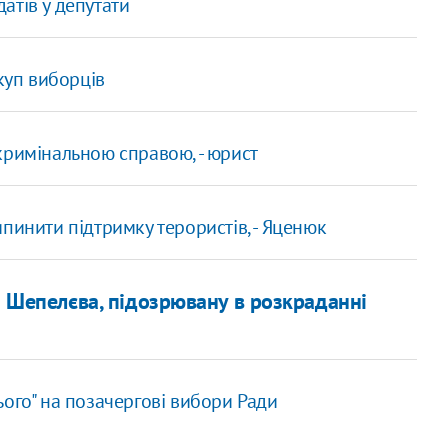
атів у депутати
куп виборців
кримінальною справою, - юрист
пинити підтримку терористів, - Яценюк
 Шепелєва, підозрювану в розкраданні
ого" на позачергові вибори Ради