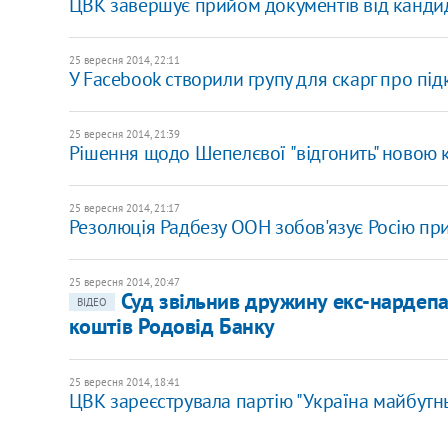
ЦВК завершує прийом документів від кандид
25 вересня 2014, 22:11
У Facebook створили групу для скарг про під
25 вересня 2014, 21:39
Рішення щодо Шепелєвої "відгонить" новою 
25 вересня 2014, 21:17
Резолюція Радбезу ООН зобов'язує Росію при
25 вересня 2014, 20:47
Суд звільнив дружину екс-нардепа
ВІДЕО
коштів Родовід Банку
25 вересня 2014, 18:41
ЦВК зареєструвала партію "Україна майбутнь