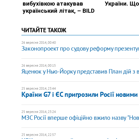
ЧИТАЙТЕ ТАКОЖ
26 вересня 2014, 00:40
Законопроект про судову реформу презентую
26 вересня 2014, 00:15
Яценюк у Нью-Йорку представив План дій з 
25 вересня 2014, 23:44
Країни G7 і ЄС пригрозили Росії новими
25 вересня 2014, 23:24
МЗС Росії вперше офіційно вжило назву "Нов
25 вересня 2014, 22:57