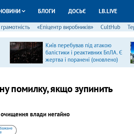
НОВИНИ
БЛОГИ
ДОСЬЄ
LB.LIVE
 грамотність
«Епіцентр виробників»
CultHub
Те
Київ перебував під атакою
балістики і реактивних БпЛА. Є
жертва і поранені (оновлено)
ну помилку, якщо зупинить
 очищення влади негайно
 бажане
e