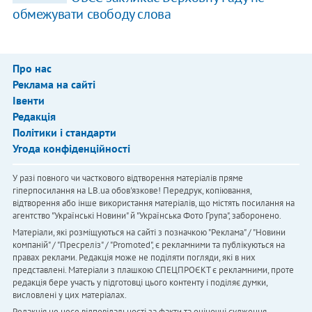
обмежувати свободу слова
Про нас
Реклама на сайті
Івенти
Редакція
Політики і стандарти
Угода конфіденційності
У разі повного чи часткового відтворення матеріалів пряме
гіперпосилання на LB.ua обов'язкове! Передрук, копіювання,
відтворення або інше використання матеріалів, що містять посилання на
агентство "Українськi Новини" й "Українська Фото Група", заборонено.
Матеріали, які розміщуються на сайті з позначкою "Реклама" / "Новини
компаній" / "Пресреліз" / "Promoted", є рекламними та публікуються на
правах реклами. Редакція може не поділяти погляди, які в них
представлені. Матеріали з плашкою СПЕЦПРОЄКТ є рекламними, проте
редакція бере участь у підготовці цього контенту і поділяє думки,
висловлені у цих матеріалах.
Редакція не несе відповідальності за факти та оціночні судження,