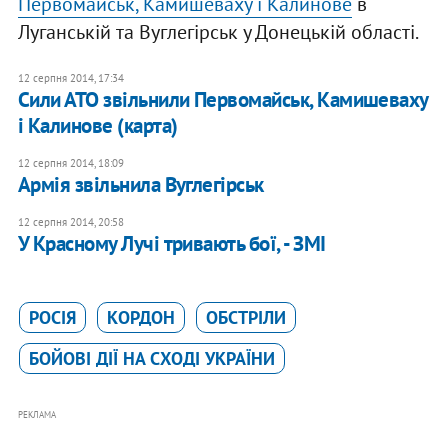
Первомайськ, Камишеваху і Калинове
в
Луганській та Вуглегірськ у Донецькій області.
12 серпня 2014, 17:34
Сили АТО звільнили Первомайськ, Камишеваху
і Калинове (карта)
12 серпня 2014, 18:09
Армія звільнила Вуглегірськ
12 серпня 2014, 20:58
У Красному Лучі тривають бої, - ЗМІ
РОСІЯ
КОРДОН
ОБСТРІЛИ
БОЙОВІ ДІЇ НА СХОДІ УКРАЇНИ
РЕКЛАМА