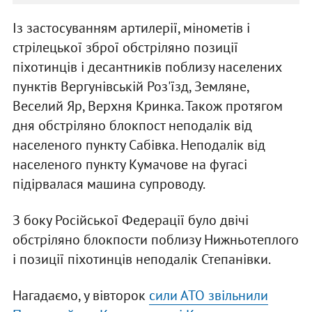
Із застосуванням артилерії, мінометів і
стрілецької зброї обстріляно позиції
піхотинців і десантників поблизу населених
пунктів Вергунівській Роз'їзд, Земляне,
Веселий Яр, Верхня Кринка. Також протягом
дня обстріляно блокпост неподалік від
населеного пункту Сабівка. Неподалік від
населеного пункту Кумачове на фугасі
підірвалася машина супроводу.
З боку Російської Федерації було двічі
обстріляно блокпости поблизу Нижньотеплого
і позиції піхотинців неподалік Степанівки.
Нагадаємо, у вівторок
сили АТО звільнили