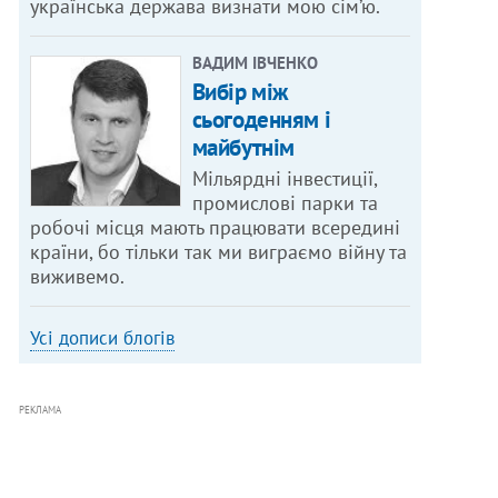
українська держава визнати мою сім’ю.
ВАДИМ ІВЧЕНКО
Вибір між
сьогоденням і
майбутнім
Мільярдні інвестиції,
промислові парки та
робочі місця мають працювати всередині
країни, бо тільки так ми виграємо війну та
виживемо.
Усі дописи блогів
РЕКЛАМА