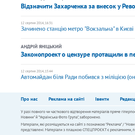
Відзначити Захарченка за внесок у Рево
12 серпня 2014, 16:31
Зачинено станцію метро "Вокзальна" в Києві
АНДРІЙ ЯНІЦЬКИЙ
Законопроект о цензуре протащили в п
12 серпня 2014, 15:44
Автомайдан біля Ради побився з міліцією (о
Про нас
Реклама на сайті
Івенти
Редакц
У разі повного чи часткового відтворення матеріалів пряме гіперпо
Новини" й "Українська Фото Група", заборонено.
Матеріали, які розміщуються на сайті з позначкою "Реклама" / "Нови
представлені. Матеріали з плашкою СПЕЦПРОЄКТ є рекламними, проте