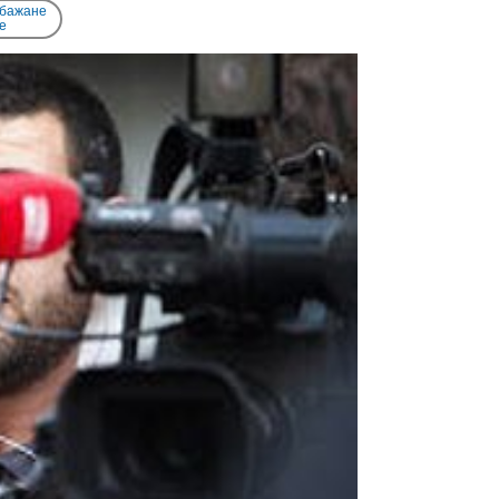
 бажане
e