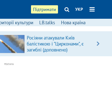
Підтримати
УКР
риторії культури
LB.talks
Нова країна
Росіяни атакували Київ
балістикою і "Цирконами", є
загиблі (доповнено)
РЕКЛАМА