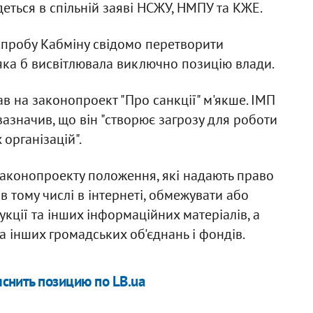
деться в спільній заяві НСЖУ, НМПУ та КЖЕ.
 спробу Кабміну свідомо перетворити
яка б висвітлювала виключно позицію влади.
ав на законопроект "Про санкції" м'якше. ІМП
азначив, що він "створює загрозу для роботи
організацій".
 законопроекту положення, які надають право
в тому числі в інтернеті, обмежувати або
ції та інших інформаційних матеріалів, а
та інших громадських об'єднань і фондів.
снить позицию по LB.ua