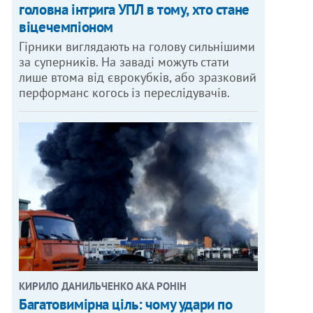
головна інтрига УПЛ в тому, хто стане
віцечемпіоном
Гірники виглядають на голову сильнішими
за суперників. На заваді можуть стати
лише втома від єврокубків, або зразковий
перформанс когось із переслідувачів.
КИРИЛО ДАНИЛЬЧЕНКО АКА РОНІН
Багатовимірна ціль: чому удари по