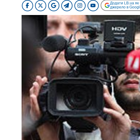
Додати LB.ua як
джерело в Googl