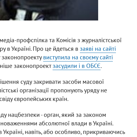
медіа-профспілка та Комісія з журналістської
у в Україні. Про це йдеться в
заяві на сайті
у законопроекту
виступила на своєму сайті
Раніше законопроект
засудили і в ОБСЄ
.
рішення суду закривати засоби масової
лістські організації пропонують уряду не
свіду європейських країн.
у нацбезпеки - орган, який за законом
вноваженнями абсолютної влади в Україні.
 Україні, навіть, або особливо, прикриваючись