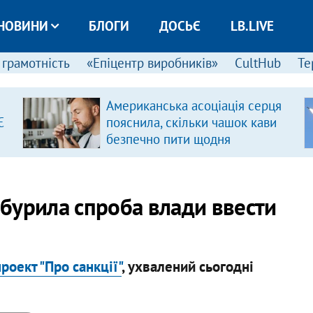
НОВИНИ
БЛОГИ
ДОСЬЄ
LB.LIVE
 грамотність
«Епіцентр виробників»
CultHub
Те
Американська асоціація серця
Є
пояснила, скільки чашок кави
безпечно пити щодня
 обурила спроба влади ввести
оект "Про санкції"
, ухвалений сьогодні