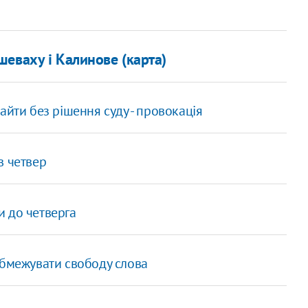
еваху і Калинове (карта)
йти без рішення суду - провокація
в четвер
 до четверга
обмежувати свободу слова