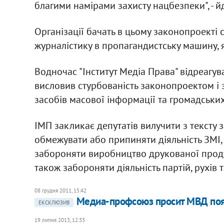
благими намірами захисту нацбезпеки", - й
Організації бачать в цьому законопроекті
журналістику в пропагандистську машину, 
Водночас "Інститут Медіа Права" відреагув
висловив стурбованість законопроектом і з
засобів масової інформації та громадських 
ІМП закликає депутатів вилучити з тексту
обмежувати або припиняти діяльність ЗМІ, 
забороняти виробництво друкованої продук
також забороняти діяльність партій, рухів 
08 грудня 2011, 15:42
Медиа-профсоюз просит МВД поя
ЕКСКЛЮЗИВ
19 липня 2013, 12:33