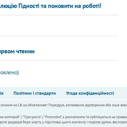
люцію Гідності та поновити на роботі!
ервом чтении
новлено)
ія
Політики і стандарти
Угода конфіденційності
силання на LB.ua обов'язкове! Передрук, копіювання, відтворення або інше вико
ни компаній" / "Пресреліз" / "Promoted", є рекламними та публікуються на права
 редакція бере участь у підготовці цього контенту і поділяє думки, висловле