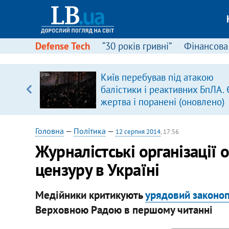
Defense Tech
“30 років гривні”
Фінансова
щодо
Київ перебував під атакою
 у
балістики і реактивних БпЛА. 
ої ходи
жертва і поранені (оновлено)
Головна
—
Політика
—
12 серпня 2014
, 17:56
Журналістські організації
цензуру в Україні
Медійники критикують
урядовий законопр
Верховною Радою в першому читанні