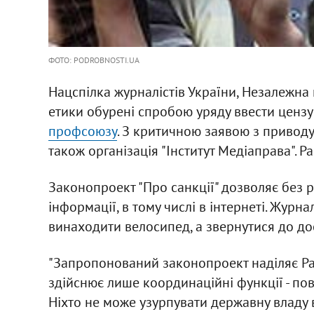
ФОТО: PODROBNOSTI.UA
Нацспілка журналістів України, Незалежна 
етики обурені спробою уряду ввести цензур
профсоюзу
. З критичною заявою з привод
також організація "Інститут Медіаправа". 
Законопроект "Про санкції" дозволяє без 
інформації, в тому числі в інтернеті. Журна
винаходити велосипед, а звернутися до до
"Запропонований законопроект наділяє Рад
здійснює лише координаційні функції - по
Ніхто не може узурпувати державну владу в