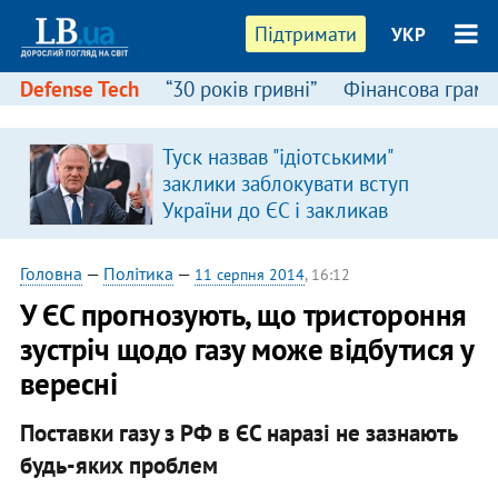
Підтримати
УКР
Defense Tech
“30 років гривні”
Фінансова грамо
Туск назвав "ідіотськими"
я
заклики заблокувати вступ
України до ЄС і закликав
припинити антиукраїнську
риторику
Головна
—
Політика
—
11 серпня 2014
, 16:12
У ЄС прогнозують, що тристороння
зустріч щодо газу може відбутися у
вересні
Поставки газу з РФ в ЄС наразі не зазнають
будь-яких проблем