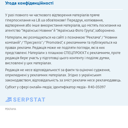
Угода конфіденційності
У разі повного чи часткового відтворення матеріалів пряме
гіперпосилання на LB.ua обов'язкове! Передрук, копіювання,
відтворення або інше використання матеріалів, що містять посилання на
агентство "Українськi Новини" й "Українська Фото Група", заборонено.
Матеріали, які розміщуються на сайті з позначкою "Реклама" / "Новини
компаній" / "Пресреліз" / "Promoted", є рекламними та публікуються на
правах реклами. Редакція може не поділяти погляди, які в них
представлені. Матеріали з плашкою СПЕЦПРОЄКТ є рекламними, проте
редакція бере участь у підготовці цього контенту і поділяє думки,
висловлені у цих матеріалах.
Редакція не несе відповідальності за факти та оціночні судження,
оприлюднені у рекламних матеріалах. Згідно з українським
законодавством, відповідальність за зміст реклами несе рекламодавець.
Cуб'єкт у сфері онлайн-медіа; ідентифікатор медіа - R40-05097
РЕКЛАМА