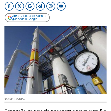
Додати LB.ua як бажане
джерело в Google
ФОТО: EPA/UPG