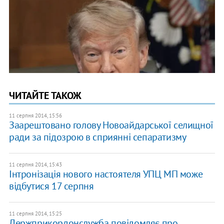
ЧИТАЙТЕ ТАКОЖ
11 серпня 2014, 15:56
Заарештовано голову Новоайдарської селищної
ради за підозрою в сприянні сепаратизму
11 серпня 2014, 15:43
Інтронізація нового настоятеля УПЦ МП може
відбутися 17 серпня
11 серпня 2014, 15:25
Держприкордонслужба повідомляє про