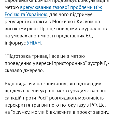
Європейська комісія продовжує консультації з
метою
врегулювання газової проблеми між
Росією та Україною
, для чого підтримує
регулярні контакти з Москвою і Києвом на
високому рівні. Про це повідомив журналістів
на умовах анонімності представник ЄС,
інформує
УНІАН
.
"Підготовка триває, і все це з метою
проведення у вересні тристоронньої зустрічі", -
сказало джерело.
Відповідаючи на запитання, він підтвердив,
що деякі члени українського уряду як варіант
санкцій проти Росії розглядають можливість
перекриття транзитного потоку газу з РФ. Це,
на їх думку, могли б включити в проект закону.