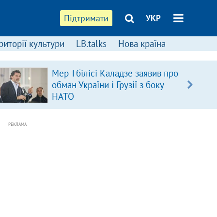
Підтримати
УКР
риторії культури
LB.talks
Нова країна
Мер Тбілісі Каладзе заявив про
обман України і Грузії з боку
НАТО
РЕКЛАМА