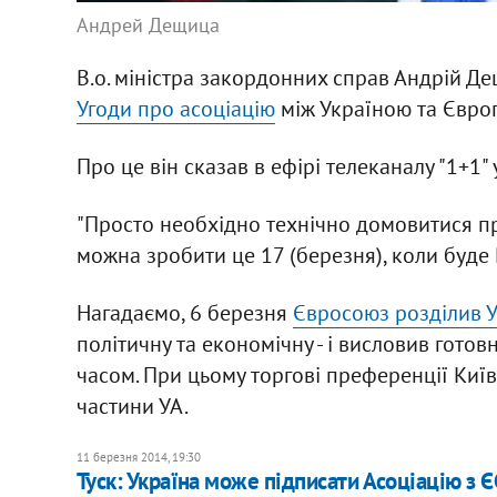
Андрей Дещица
В.о. міністра закордонних справ Андрій Д
Угоди про асоціацію
між Україною та Євро
Про це він сказав в ефірі телеканалу "1+1" 
"Просто необхідно технічно домовитися п
можна зробити це 17 (березня), коли буде Ра
Нагадаємо, 6 березня
Євросоюз розділив У
політичну та економічну - і висловив гото
часом. При цьому торгові преференції Киї
частини УА.
11 березня 2014, 19:30
Туск: Україна може підписати Асоціацію з 