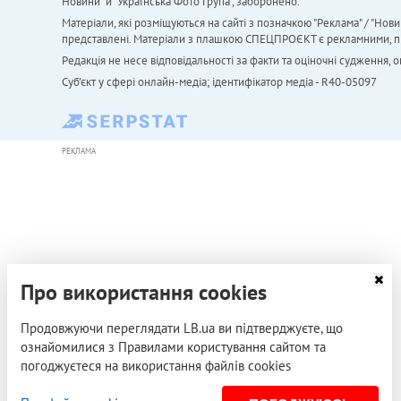
Новини" й "Українська Фото Група", заборонено.
Матеріали, які розміщуються на сайті з позначкою "Реклама" / "Нови
представлені. Матеріали з плашкою СПЕЦПРОЄКТ є рекламними, проте
Редакція не несе відповідальності за факти та оціночні судження,
Cуб'єкт у сфері онлайн-медіа; ідентифікатор медіа - R40-05097
РЕКЛАМА
Про використання cookies
Продовжуючи переглядати LB.ua ви підтверджуєте, що
ознайомилися з Правилами користування сайтом та
погоджуєтеся на використання файлів cookies