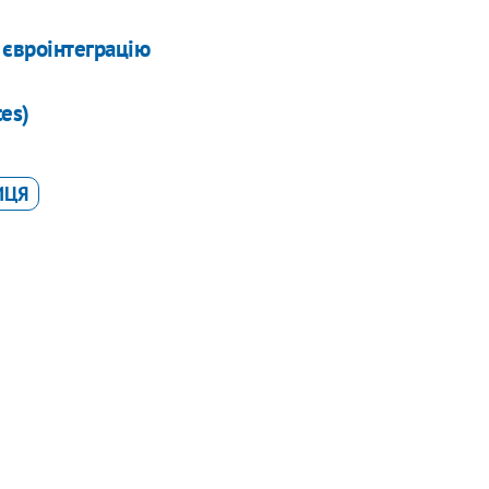
 євроінтеграцію
tes)
ИЦЯ