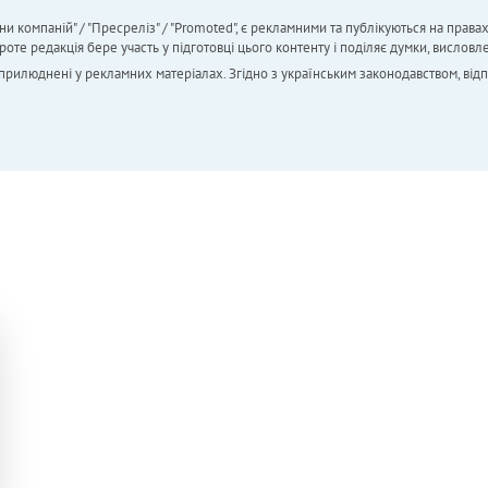
ни компаній" / "Пресреліз" / "Promoted", є рекламними та публікуються на права
 редакція бере участь у підготовці цього контенту і поділяє думки, висловле
 оприлюднені у рекламних матеріалах. Згідно з українським законодавством, від