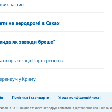
ових частин
ети на аеродромі в Саках
ганда як завжди бреше"
ї організації Партії регіонів
ферендум у Криму
ія
Політики і стандарти
Угода конфіденційності
силання на LB.ua обов'язкове! Передрук, копіювання, відтворення або інше вико