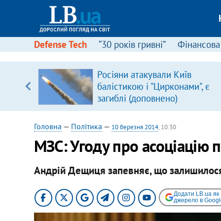
Defense Tech
“30 років гривні”
Фінансова
ою
Росіяни атакували Київ
пЛА. Є
балістикою і "Цирконами", є
лено)
загиблі (доповнено)
Головна
—
Політика
—
10 березня 2014
, 10:30
МЗС: Угоду про асоціацію 
Андрій Дещиця запевняє, що залишилося
Додати LB.ua як
джерело в Googl