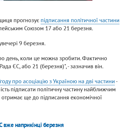
ещиця прогнозує
підписання політичної частини
пейським Союзом 17 або 21 березня.
увечері 9 березня.
ро день, коли це можна зробити. Фактично
да ЄС, або 21 (березня)", - зазначив він.
году про асоціацію з Україною на дві частини
-
вність підписати політичну частину найближчим
в отримає ще до підписання економічної
ЄС вже наприкінці березня