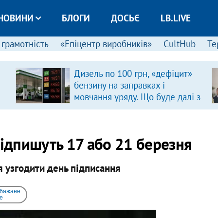
НОВИНИ
БЛОГИ
ДОСЬЄ
LB.LIVE
 грамотність
«Епіцентр виробників»
CultHub
Те
Дизель по 100 грн, «дефіцит»
бензину на заправках і
мовчання уряду. Що буде далі з
цінами на пальне?
підпишуть 17 або 21 березня
 узгодити день підписання
 бажане
e