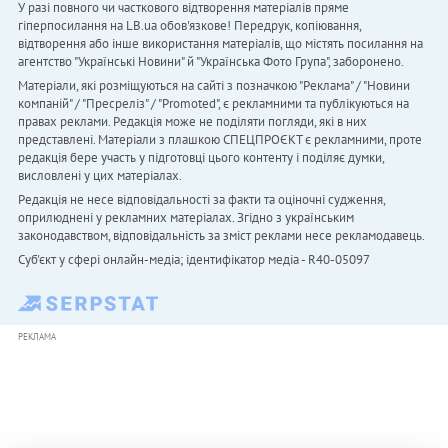
У разі повного чи часткового відтворення матеріалів пряме
гіперпосилання на LB.ua обов'язкове! Передрук, копіювання,
відтворення або інше використання матеріалів, що містять посилання на
агентство "Українськi Новини" й "Українська Фото Група", заборонено.
Матеріали, які розміщуються на сайті з позначкою "Реклама" / "Новини
компаній" / "Пресреліз" / "Promoted", є рекламними та публікуються на
правах реклами. Редакція може не поділяти погляди, які в них
представлені. Матеріали з плашкою СПЕЦПРОЄКТ є рекламними, проте
редакція бере участь у підготовці цього контенту і поділяє думки,
висловлені у цих матеріалах.
Редакція не несе відповідальності за факти та оціночні судження,
оприлюднені у рекламних матеріалах. Згідно з українським
законодавством, відповідальність за зміст реклами несе рекламодавець.
Cуб'єкт у сфері онлайн-медіа; ідентифікатор медіа - R40-05097
РЕКЛАМА