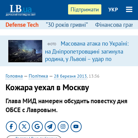
Підтримати
УКР
Defense Tech
“30 років гривні”
Фінансова грамо
Масована атака по Україні:
ФОТО
на Дніпропетровщині загинула
родина, у Львові – удар по
багатоповерхівках
(доповнюється)
Головна
—
Політика
—
28 березня 2013
, 13:36
Кожара уехал в Москву
Глава МИД намерен обсудить повестку дня
ОБСЕ с Лавровым.