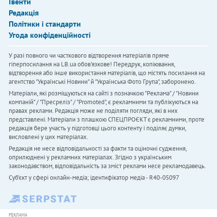
Івенти
Редакція
Політики і стандарти
Угода конфіденційності
У разі повного чи часткового відтворення матеріалів пряме
гіперпосилання на LB.ua обов'язкове! Передрук, копіювання,
відтворення або інше використання матеріалів, що містять посилання на
агентство "Українськi Новини" й "Українська Фото Група", заборонено.
Матеріали, які розміщуються на сайті з позначкою "Реклама" / "Новини
компаній" / "Пресреліз" / "Promoted", є рекламними та публікуються на
правах реклами. Редакція може не поділяти погляди, які в них
представлені. Матеріали з плашкою СПЕЦПРОЄКТ є рекламними, проте
редакція бере участь у підготовці цього контенту і поділяє думки,
висловлені у цих матеріалах.
Редакція не несе відповідальності за факти та оціночні судження,
оприлюднені у рекламних матеріалах. Згідно з українським
законодавством, відповідальність за зміст реклами несе рекламодавець.
Cуб'єкт у сфері онлайн-медіа; ідентифікатор медіа - R40-05097
РЕКЛАМА