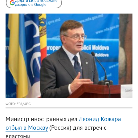
Додати LB.ua як бажане
джерело в Google
ФОТО: EPA/UPG
Министр иностранных дел
Леонид Кожара
отбыл в Москву
(Россия) для встреч с
властями.