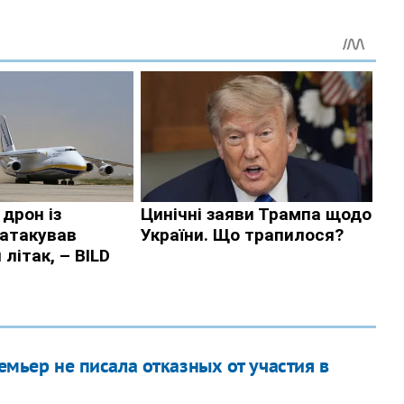
емьер не писала отказных от участия в