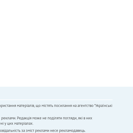
ристання матеріалів, що містять посилання на агентство "Українськi
х реклами. Редакція може не поділяти погляди, які в них
ні у цих матеріалах.
повідальність за зміст реклами несе рекламодавець.