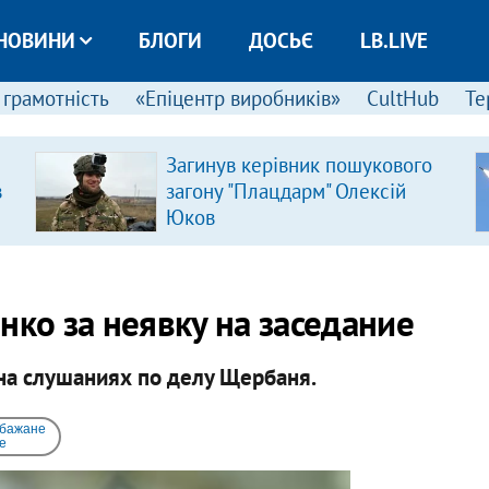
НОВИНИ
БЛОГИ
ДОСЬЄ
LB.LIVE
 грамотність
«Епіцентр виробників»
CultHub
Те
Загинув керівник пошукового
в
загону "Плацдарм" Олексій
Юков
нко за неявку на заседание
 на слушаниях по делу Щербаня.
 бажане
e