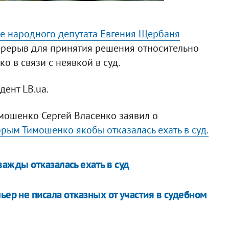
ве народного депутата Евгения Щербаня
рерыв для принятия решения относительно
 в связи с неявкой в суд.
ент LB.ua.
имошенко Сергей Власенко заявил о
рым Тимошенко якобы отказалась ехать в суд.
жды отказалась ехать в суд
ьер не писала отказных от участия в судебном