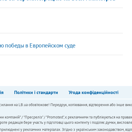
ю победы в Европейском суде
ія
Політики і стандарти
Угода конфіденційності
силання на LB.ua обов'язкове! Передрук, копіювання, відтворення або інше вико
ни компаній" / "Пресреліз" / "Promoted", є рекламними та публікуються на права
 редакція бере участь у підготовці цього контенту і поділяє думки, висловле
 оприлюднені у рекламних матеріалах. Згідно з українським законодавством, від