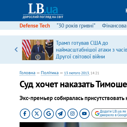
Defense Tech
“30 років гривні”
Фінансова
ою
Трамп готував США до
пЛА. Є
наймасштабнішої атаки з часі
лено)
Другої світової війни
Головна
—
Політика
—
13 лютого 2013
, 14:21
Суд хочет наказать Тимоше
Экс-премьер собиралась присутствовать
Додати LB.ua як
джерело в Googl