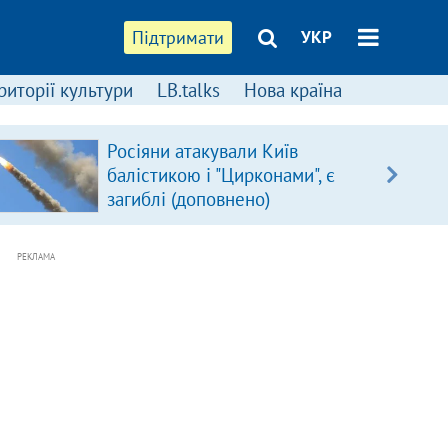
Підтримати
УКР
риторії культури
LB.talks
Нова країна
Росіяни атакували Київ
балістикою і "Цирконами", є
загиблі (доповнено)
РЕКЛАМА