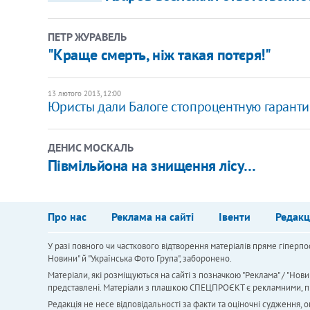
ПЕТР ЖУРАВЕЛЬ
"Краще смерть, ніж такая потєря!"
13 лютого 2013, 12:00
Юристы дали Балоге стопроцентную гаранти
ДЕНИС МОСКАЛЬ
Півмільйона на знищення лісу…
Про нас
Реклама на сайті
Івенти
Редакц
У разі повного чи часткового відтворення матеріалів пряме гіперпо
Новини" й "Українська Фото Група", заборонено.
Матеріали, які розміщуються на сайті з позначкою "Реклама" / "Нови
представлені. Матеріали з плашкою СПЕЦПРОЄКТ є рекламними, проте
Редакція не несе відповідальності за факти та оціночні судження,