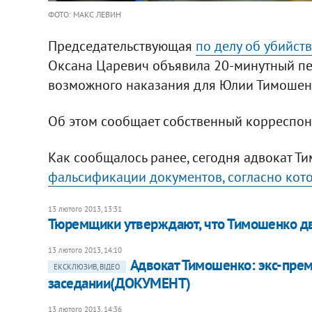
ФОТО: МАКС ЛЕВИН
Председательствующая
по делу об убийст
Оксана Царевич объявила 20-минутный пе
возможного наказания для Юлии Тимошенко
Об этом сообщает собственный корреспонд
Как сообщалось ранее, сегодня адвокат Т
фальсификации документов, согласно кото
13 лютого 2013, 13:31
Тюремщики утверждают, что Тимошенко два
13 лютого 2013, 14:10
Адвокат Тимошенко: экс-прем
ЕКСКЛЮЗИВ, ВІДЕО
заседании(ДОКУМЕНТ)
13 лютого 2013, 14:36