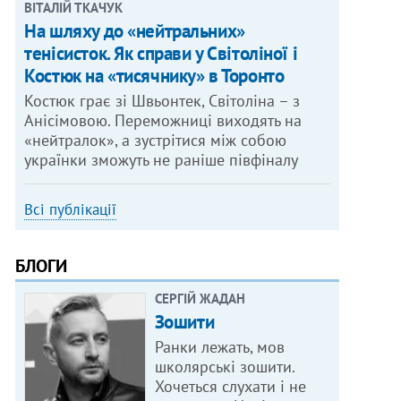
ВІТАЛІЙ ТКАЧУК
На шляху до «нейтральних»
тенісисток. Як справи у Світоліної і
Костюк на «тисячнику» в Торонто
Костюк грає зі Швьонтек, Світоліна – з
Анісімовою. Переможниці виходять на
«нейтралок», а зустрітися між собою
українки зможуть не раніше півфіналу
Всі публікації
БЛОГИ
СЕРГІЙ ЖАДАН
Зошити
Ранки лежать, мов
школярські зошити.
Хочеться слухати і не