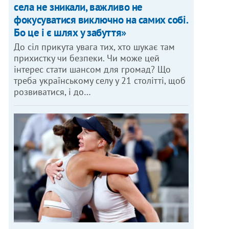
села не зникали, важливо не
фокусуватися виключно на самих собі.
Бо це і є шлях у забуття»
До сіл прикута увага тих, хто шукає там
прихистку чи безпеки. Чи може цей
інтерес стати шансом для громад? Що
треба українському селу у 21 столітті, щоб
розвиватися, і до…