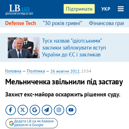
Підтримати
УКР
Defense Tech
“30 років гривні”
Фінансова грамо
Туск назвав "ідіотськими"
заклики заблокувати вступ
України до ЄС і закликав
припинити антиукраїнську
риторику
Головна
—
Політика
—
26 жовтня 2012
, 13:54
Мельниченка звільнили під заставу
Захист екс-майора оскаржить рішення суду.
Додати LB.ua як бажане
джерело в Google