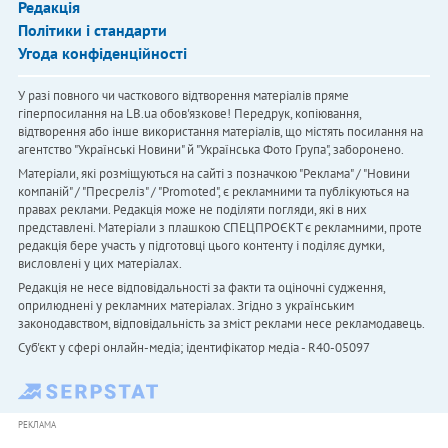
Редакція
Політики і стандарти
Угода конфіденційності
У разі повного чи часткового відтворення матеріалів пряме
гіперпосилання на LB.ua обов'язкове! Передрук, копіювання,
відтворення або інше використання матеріалів, що містять посилання на
агентство "Українськi Новини" й "Українська Фото Група", заборонено.
Матеріали, які розміщуються на сайті з позначкою "Реклама" / "Новини
компаній" / "Пресреліз" / "Promoted", є рекламними та публікуються на
правах реклами. Редакція може не поділяти погляди, які в них
представлені. Матеріали з плашкою СПЕЦПРОЄКТ є рекламними, проте
редакція бере участь у підготовці цього контенту і поділяє думки,
висловлені у цих матеріалах.
Редакція не несе відповідальності за факти та оціночні судження,
оприлюднені у рекламних матеріалах. Згідно з українським
законодавством, відповідальність за зміст реклами несе рекламодавець.
Cуб'єкт у сфері онлайн-медіа; ідентифікатор медіа - R40-05097
РЕКЛАМА