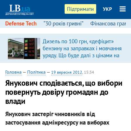
Підтримати
УКР
Defense Tech
“30 років гривні”
Фінансова грамо
Дизель по 100 грн, «дефіцит»
бензину на заправках і мовчання
уряду. Що буде далі з цінами на
пальне?
Головна
—
Політика
—
19 вересня 2012
, 15:34
Янукович сподівається, що вибори
повернуть довіру громадян до
влади
Янукович застеріг чиновників від
застосування адмінресурсу на виборах