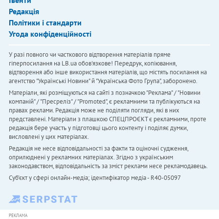
Івенти
Редакція
Політики і стандарти
Угода конфіденційності
У разі повного чи часткового відтворення матеріалів пряме
гіперпосилання на LB.ua обов'язкове! Передрук, копіювання,
відтворення або інше використання матеріалів, що містять посилання на
агентство "Українськi Новини" й "Українська Фото Група", заборонено.
Матеріали, які розміщуються на сайті з позначкою "Реклама" / "Новини
компаній" / "Пресреліз" / "Promoted", є рекламними та публікуються на
правах реклами. Редакція може не поділяти погляди, які в них
представлені. Матеріали з плашкою СПЕЦПРОЄКТ є рекламними, проте
редакція бере участь у підготовці цього контенту і поділяє думки,
висловлені у цих матеріалах.
Редакція не несе відповідальності за факти та оціночні судження,
оприлюднені у рекламних матеріалах. Згідно з українським
законодавством, відповідальність за зміст реклами несе рекламодавець.
Cуб'єкт у сфері онлайн-медіа; ідентифікатор медіа - R40-05097
РЕКЛАМА