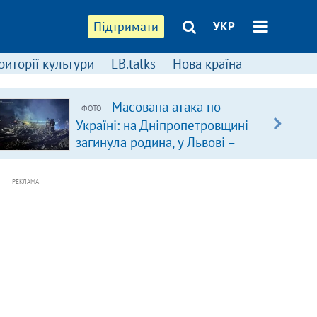
Підтримати
УКР
риторії культури
LB.talks
Нова країна
Масована атака по
ФОТО
Україні: на Дніпропетровщині
загинула родина, у Львові –
удар по багатоповерхівках
(доповнюється)
РЕКЛАМА