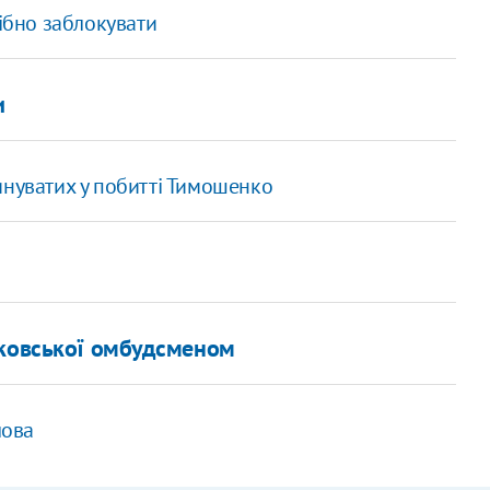
рібно заблокувати
и
инуватих у побитті Тимошенко
тковської омбудсменом
лова