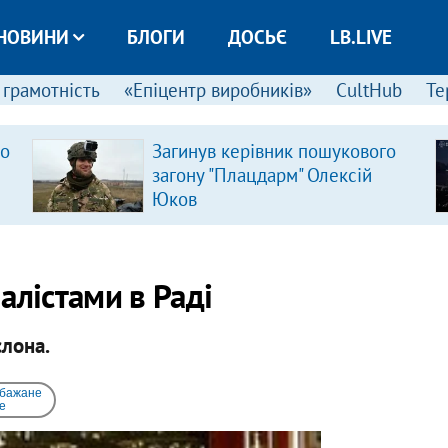
НОВИНИ
БЛОГИ
ДОСЬЄ
LB.LIVE
 грамотність
«Епіцентр виробників»
CultHub
Те
ро
Загинув керівник пошукового
загону "Плацдарм" Олексій
Юков
алістами в Раді
слона.
 бажане
e