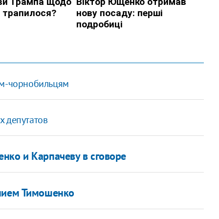
тям-чорнобильцям
х депутатов
нко и Карпачеву в сговоре
ением Тимошенко