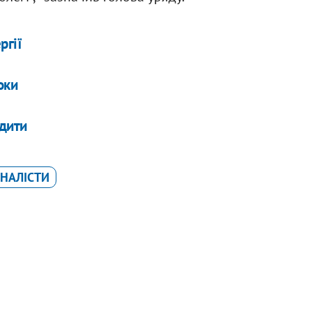
ргії
оки
едити
НАЛІСТИ