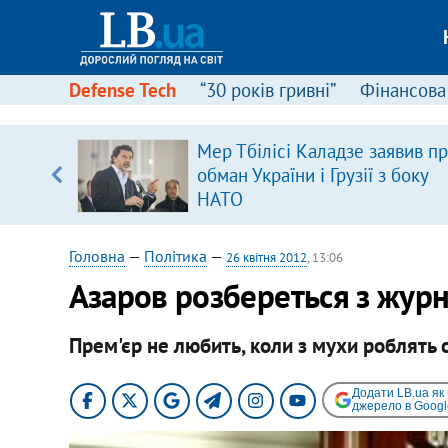
Defense Tech
“30 років гривні”
Фінансова
ою
Мер Тбілісі Каладзе заявив п
пЛА. Є
обман України і Грузії з боку
лено)
НАТО
Головна
—
Політика
—
26 квітня 2012
, 13:06
Азаров розбереться з журн
Прем'єр не любить, коли з мухи роблять 
Додати LB.ua як
джерело в Googl