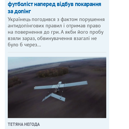
футболіст наперед відбув покарання
за допінг
Українець погодився з фактом порушення
антидопінгових правил і отримав право
на повернення до гри. А якби його пробу
взяли зараз, обвинувачення взагалі не
було б через…
ТЕТЯНА НЕГОДА