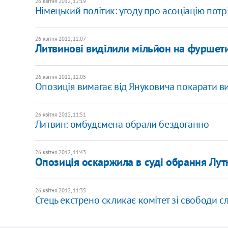
26 квітня 2012, 12:19
Німецький політик: угоду про асоціацію пот
26 квітня 2012, 12:07
Литвинові виділили мільйон на фуршет
26 квітня 2012, 12:05
Опозиція вимагає від Януковича покарати в
26 квітня 2012, 11:51
Литвин: омбудсмена обрали бездоганно
26 квітня 2012, 11:43
Опозиція оскаржила в суді обрання Лу
26 квітня 2012, 11:35
​Стець екстрено скликає комітет зі свободи с