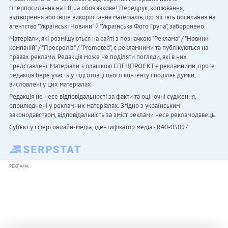
гіперпосилання на LB.ua обов'язкове! Передрук, копіювання,
відтворення або інше використання матеріалів, що містять посилання на
агентство "Українськi Новини" й "Українська Фото Група", заборонено.
Матеріали, які розміщуються на сайті з позначкою "Реклама" / "Новини
компаній" / "Пресреліз" / "Promoted", є рекламними та публікуються на
правах реклами. Редакція може не поділяти погляди, які в них
представлені. Матеріали з плашкою СПЕЦПРОЄКТ є рекламними, проте
редакція бере участь у підготовці цього контенту і поділяє думки,
висловлені у цих матеріалах.
Редакція не несе відповідальності за факти та оціночні судження,
оприлюднені у рекламних матеріалах. Згідно з українським
законодавством, відповідальність за зміст реклами несе рекламодавець.
Cуб'єкт у сфері онлайн-медіа; ідентифікатор медіа - R40-05097
РЕКЛАМА