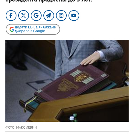
Додати LB.ua як бажане
джерело в Google
ФОТО: МАКС ЛЕВИН