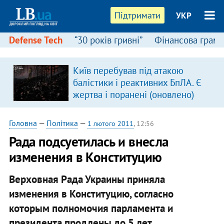
Підтримати
УКР
Defense Tech
“30 років гривні”
Фінансова грамо
Київ перебував під атакою
балістики і реактивних БпЛА. Є
жертва і поранені (оновлено)
Головна
—
Політика
—
1 лютого 2011
, 12:56
Рада подсуетилась и внесла
изменения в Конституцию
Верховная Рада Украины приняла
изменения в Конституцию, согласно
которым полномочия парламента и
президента продлены до 5 лет.