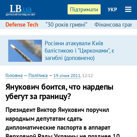
Підтримати
УКР
Defense Tech
“30 років гривні”
Фінансова грамо
Росіяни атакували Київ
в
балістикою і "Цирконами", є
загиблі (доповнено)
Головна
—
Політика
—
19 січня 2011
, 12:12
Янукович боится, что нардепы
убегут за границу?
Президент Виктор Янукович поручил
народным депутатам сдать
дипломатические паспорта в аппарат
Верховной Рады Украины не позднее 10