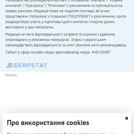
Матеріали, які розміщуються на сайті з позначкою "Реклама" / "Новини
компаній" / "Пресреліз" / "Promoted", є рекламними та публікуються на
правах реклами. Редакція може не поділяти погляди, які в них
представлені. Матеріали з плашкою СПЕЦПРОЄКТ є рекламними, проте
редакція бере участь у підготовці цього контенту і поділяє думки,
висловлені у цих матеріалах.
Редакція не несе відповідальності за факти та оціночні судження,
оприлюднені у рекламних матеріалах. Згідно з українським
законодавством, відповідальність за зміст реклами несе рекламодавець.
Cуб'єкт у сфері онлайн-медіа; ідентифікатор медіа - R40-05097
РЕКЛАМА
Про використання cookies