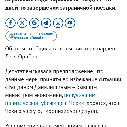
дней по завершении заграничной поездки.​
Додати LB.ua як бажане
джерело в Google
Об этом сообщила в своем твиттере нардеп
Леся Оробец.
Депутат высказала предположение, что
данные меры приняты во избежание ситуации
с Богданом Данилишиным – бывшим
министром экономики,
получившим
политическое убежище в Чехии
. «Боятся, что в
Чехию убегут», - иронизирует депутат.
Уведомление парламентариям разослал