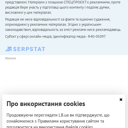
представлені. Матеріали з плашкою СПЕЦПРОЄКТ є рекламними, проте
редакція бере участь у підготовці цього контенту і поділяє думки,
висловлені у цих матеріалах.
Редакція не несе відповідальності за факти та оціночні судження,
оприлюднені у рекламних матеріалах. Згідно з українським
законодавством, відповідальність за зміст реклами несе рекламодавець.
Cуб'єкт у сфері онлайн-медіа; ідентифікатор медіа - R40-05097
РЕКЛАМА
Про використання cookies
Продовжуючи переглядати LB.ua ви підтверджуєте, що
ознайомилися з Правилами користування сайтом та
погоджуєтеся на використання файлів cookies