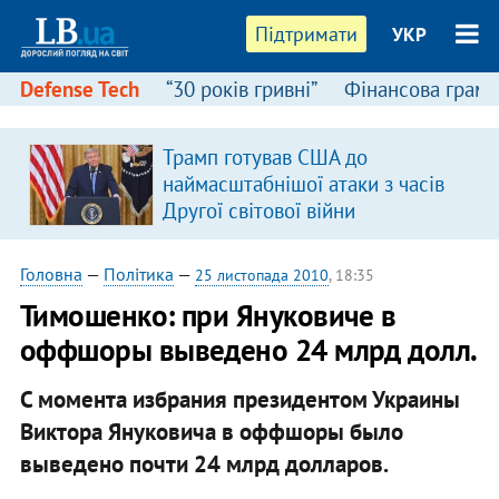
Підтримати
УКР
Defense Tech
“30 років гривні”
Фінансова грамо
Трамп готував США до
наймасштабнішої атаки з часів
Другої світової війни
Головна
—
Політика
—
25 листопада 2010
, 18:35
Тимошенко: при Януковиче в
оффшоры выведено 24 млрд долл.
С момента избрания президентом Украины
Виктора Януковича в оффшоры было
выведено почти 24 млрд долларов.