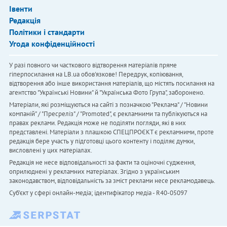
Івенти
Редакція
Політики і стандарти
Угода конфіденційності
У разі повного чи часткового відтворення матеріалів пряме
гіперпосилання на LB.ua обов'язкове! Передрук, копіювання,
відтворення або інше використання матеріалів, що містять посилання на
агентство "Українськi Новини" й "Українська Фото Група", заборонено.
Матеріали, які розміщуються на сайті з позначкою "Реклама" / "Новини
компаній" / "Пресреліз" / "Promoted", є рекламними та публікуються на
правах реклами. Редакція може не поділяти погляди, які в них
представлені. Матеріали з плашкою СПЕЦПРОЄКТ є рекламними, проте
редакція бере участь у підготовці цього контенту і поділяє думки,
висловлені у цих матеріалах.
Редакція не несе відповідальності за факти та оціночні судження,
оприлюднені у рекламних матеріалах. Згідно з українським
законодавством, відповідальність за зміст реклами несе рекламодавець.
Cуб'єкт у сфері онлайн-медіа; ідентифікатор медіа - R40-05097