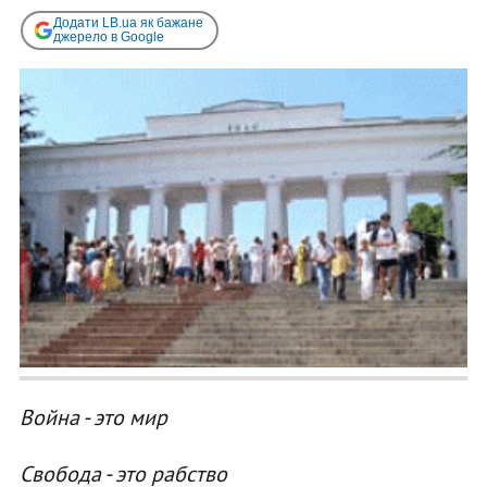
Додати LB.ua як бажане
джерело в Google
Война - это мир
Свобода - это рабство