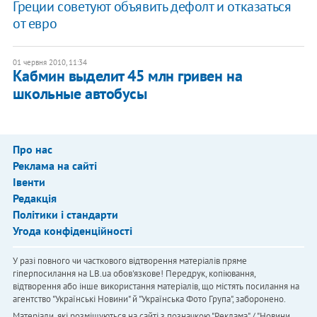
Греции советуют объявить дефолт и отказаться
от евро
01 червня 2010, 11:34
Кабмин выделит 45 млн гривен на
школьные автобусы
Про нас
Реклама на сайті
Івенти
Редакція
Політики і стандарти
Угода конфіденційності
У разі повного чи часткового відтворення матеріалів пряме
гіперпосилання на LB.ua обов'язкове! Передрук, копіювання,
відтворення або інше використання матеріалів, що містять посилання на
агентство "Українськi Новини" й "Українська Фото Група", заборонено.
Матеріали, які розміщуються на сайті з позначкою "Реклама" / "Новини