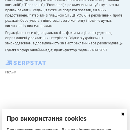
компаній" / "Пресреліз" / "Promoted", є рекламними та публікуються на
правах реклами. Редакція може не поділяти погляди, які в них
представлені. Матеріали з плашкою СПЕЦПРОЄКТ є рекламними, проте
редакція бере участь у підготовці цього контенту і поділяє думки,
висловлені у цих матеріалах.
Редакція не несе відповідальності за факти та оціночні судження,
оприлюднені у рекламних матеріалах. Згідно з українським
законодавством, відповідальність за зміст реклами несе рекламодавець.
Cуб'єкт у сфері онлайн-медіа; ідентифікатор медіа - R40-05097
РЕКЛАМА
Про використання cookies
Продовжуючи переглядати LB.ua ви підтверджуєте, що