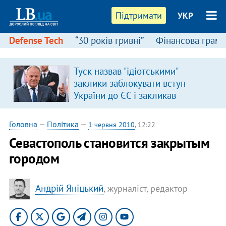
Підтримати
УКР
Defense Tech
“30 років гривні”
Фінансова грамо
Туск назвав "ідіотськими"
заклики заблокувати вступ
України до ЄС і закликав
припинити антиукраїнську
риторику
Головна
—
Політика
—
1 червня 2010
, 12:22
Севастополь становится закрытым
городом
Андрій Яніцький
, журналіст, редактор