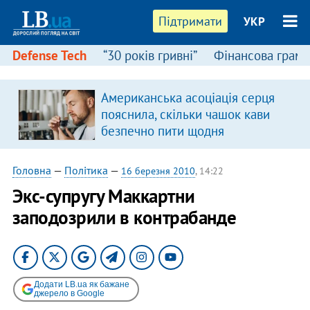
Підтримати
УКР
Defense Tech
“30 років гривні”
Фінансова грамо
Американська асоціація серця
пояснила, скільки чашок кави
безпечно пити щодня
Головна
—
Політика
—
16 березня 2010
, 14:22
Экс-супругу Маккартни
заподозрили в контрабанде
Додати LB.ua як бажане
джерело в Google