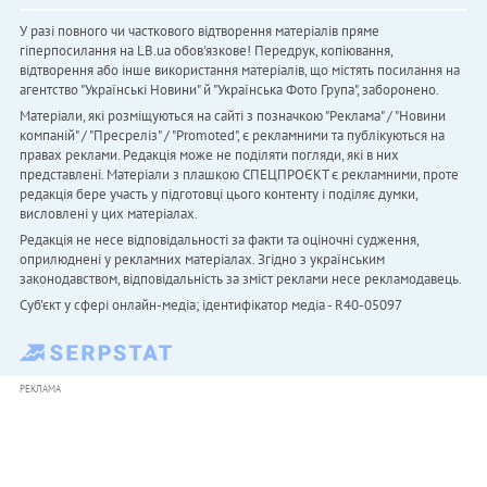
У разі повного чи часткового відтворення матеріалів пряме
гіперпосилання на LB.ua обов'язкове! Передрук, копіювання,
відтворення або інше використання матеріалів, що містять посилання на
агентство "Українськi Новини" й "Українська Фото Група", заборонено.
Матеріали, які розміщуються на сайті з позначкою "Реклама" / "Новини
компаній" / "Пресреліз" / "Promoted", є рекламними та публікуються на
правах реклами. Редакція може не поділяти погляди, які в них
представлені. Матеріали з плашкою СПЕЦПРОЄКТ є рекламними, проте
редакція бере участь у підготовці цього контенту і поділяє думки,
висловлені у цих матеріалах.
Редакція не несе відповідальності за факти та оціночні судження,
оприлюднені у рекламних матеріалах. Згідно з українським
законодавством, відповідальність за зміст реклами несе рекламодавець.
Cуб'єкт у сфері онлайн-медіа; ідентифікатор медіа - R40-05097
РЕКЛАМА