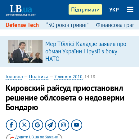
Підтримати
УКР
Defense Tech
“30 років гривні”
Фінансова грамо
Мер Тбілісі Каладзе заявив про
обман України і Грузії з боку
НАТО
Головна
—
Політика
—
7 лютого 2010
, 14:18
Кировский райсуд приостановил
решение облсовета о недоверии
Бондарю
Додати LB.ua як бажане