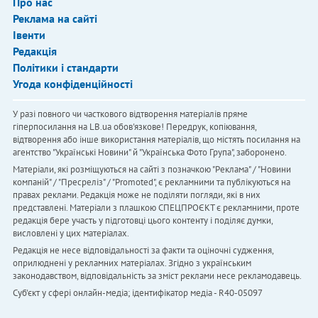
Про нас
Реклама на сайті
Івенти
Редакція
Політики і стандарти
Угода конфіденційності
У разі повного чи часткового відтворення матеріалів пряме
гіперпосилання на LB.ua обов'язкове! Передрук, копіювання,
відтворення або інше використання матеріалів, що містять посилання на
агентство "Українськi Новини" й "Українська Фото Група", заборонено.
Матеріали, які розміщуються на сайті з позначкою "Реклама" / "Новини
компаній" / "Пресреліз" / "Promoted", є рекламними та публікуються на
правах реклами. Редакція може не поділяти погляди, які в них
представлені. Матеріали з плашкою СПЕЦПРОЄКТ є рекламними, проте
редакція бере участь у підготовці цього контенту і поділяє думки,
висловлені у цих матеріалах.
Редакція не несе відповідальності за факти та оціночні судження,
оприлюднені у рекламних матеріалах. Згідно з українським
законодавством, відповідальність за зміст реклами несе рекламодавець.
Cуб'єкт у сфері онлайн-медіа; ідентифікатор медіа - R40-05097