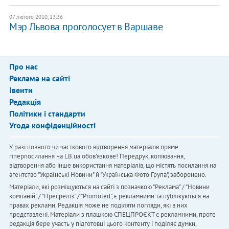
07 лютого 2010, 13:36
Мэр Львова проголосует в Варшаве
Про нас
Реклама на сайті
Івенти
Редакція
Політики і стандарти
Угода конфіденційності
У разі повного чи часткового відтворення матеріалів пряме
гіперпосилання на LB.ua обов'язкове! Передрук, копіювання,
відтворення або інше використання матеріалів, що містять посилання на
агентство "Українськi Новини" й "Українська Фото Група", заборонено.
Матеріали, які розміщуються на сайті з позначкою "Реклама" / "Новини
компаній" / "Пресреліз" / "Promoted", є рекламними та публікуються на
правах реклами. Редакція може не поділяти погляди, які в них
представлені. Матеріали з плашкою СПЕЦПРОЄКТ є рекламними, проте
редакція бере участь у підготовці цього контенту і поділяє думки,