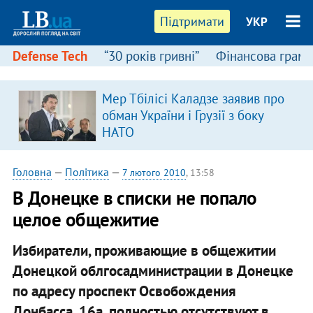
Підтримати
УКР
Defense Tech
“30 років гривні”
Фінансова грамо
Мер Тбілісі Каладзе заявив про
обман України і Грузії з боку
НАТО
Головна
—
Політика
—
7 лютого 2010
, 13:58
В Донецке в списки не попало
целое общежитие
Избиратели, проживающие в общежитии
Донецкой облгосадминистрации в Донецке
по адресу проспект Освобождения
Донбасса, 16а, полностью отсутствуют в