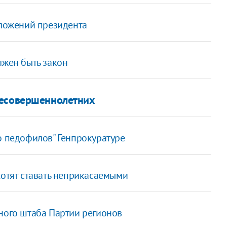
дложений президента
лжен быть закон
несовершеннолетних
о педофилов" Генпрокуратуре
хотят ставать неприкасаемыми
ьного штаба Партии регионов