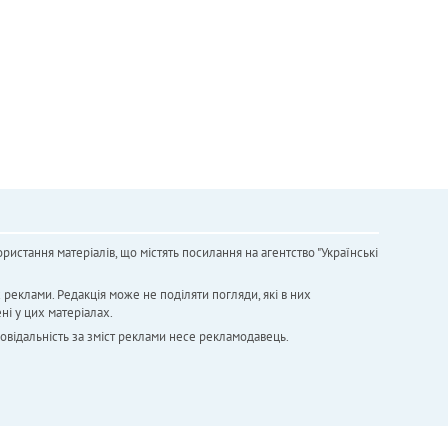
ристання матеріалів, що містять посилання на агентство "Українськi
х реклами. Редакція може не поділяти погляди, які в них
ні у цих матеріалах.
повідальність за зміст реклами несе рекламодавець.