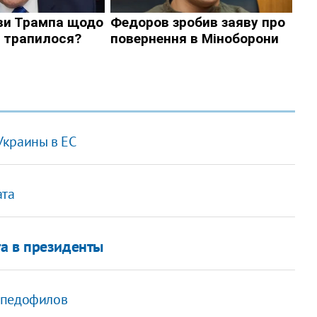
Украины в ЕС
ата
а в президенты
 педофилов