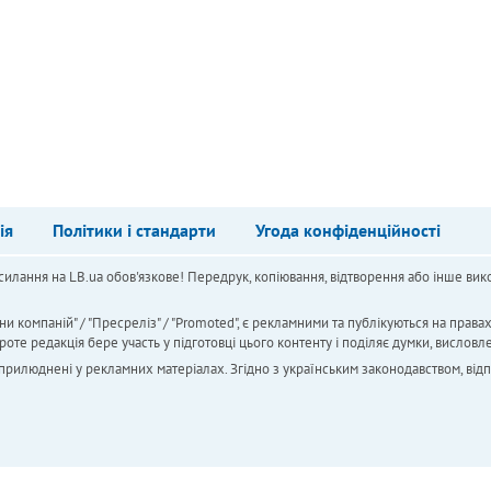
ія
Політики і стандарти
Угода конфіденційності
силання на LB.ua обов'язкове! Передрук, копіювання, відтворення або інше вико
ни компаній" / "Пресреліз" / "Promoted", є рекламними та публікуються на права
 редакція бере участь у підготовці цього контенту і поділяє думки, висловле
 оприлюднені у рекламних матеріалах. Згідно з українським законодавством, від