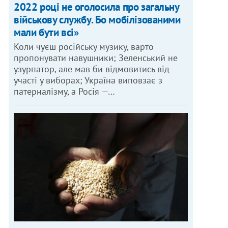
2022 році не оголосила про загальну
військову службу. Бо мобілізованими
мали бути всі»
Коли чуєш російську музику, варто
пропонувати навушники; Зеленський не
узурпатор, але мав би відмовитись від
участі у виборах; Україна виповзає з
патерналізму, а Росія —…