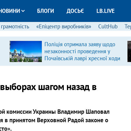
НОВИНИ
БЛОГИ
ДОСЬЄ
LB.LIVE
 грамотність
«Епіцентр виробників»
CultHub
Те
Поліція отримала заяву щодо
незаконності проведення у
Почаївській лаврі хресної ходи
 выборах шагом назад в
ой комиссии Украины Владимир Шаповал
ия в принятом Верховной Радой законе о
то».