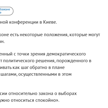
 бажане
e
дной конференции в Киеве.
аконе есть некоторые положения, которые могут
н.
енный с точки зрения демократического
кт политического решения, порожденного в
ивать как шаг обратно в плане
 шагами, осуществленными в этом
ии относительно закона о выборах
ужно относиться спокойно».