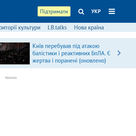
Підтримати
УКР
риторії культури
LB.talks
Нова країна
Київ перебував під атакою
балістики і реактивних БпЛА. Є
жертва і поранені (оновлено)
РЕКЛАМА