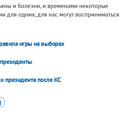
ъяны и болезни, и временами некоторые
и для одних, для нас могут восприниматься
равила игры на выборах
 президенты
ах президента после КС
)