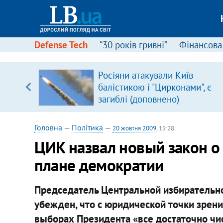
Defense Tech
“30 років гривні”
Фінансова
вив про
Росіяни атакували Київ
боку
балістикою і "Цирконами", є
загиблі (доповнено)
Головна
—
Політика
—
20 жовтня 2009
, 19:28
ЦИК назвал новый закон о
плане демократии
Председатель Центральной избирательн
убежден, что с юридической точки зрен
выборах Президента «все достаточно чис