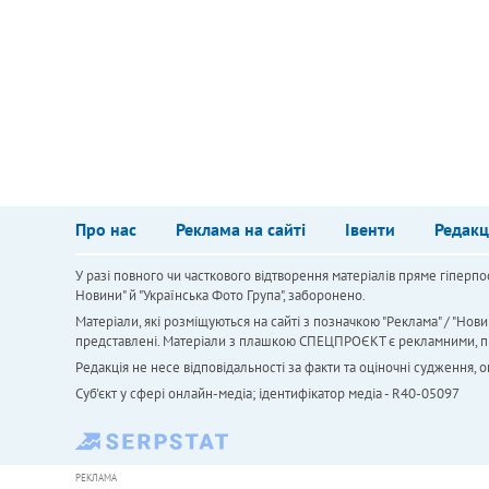
Про нас
Реклама на сайті
Івенти
Редакц
У разі повного чи часткового відтворення матеріалів пряме гіперпо
Новини" й "Українська Фото Група", заборонено.
Матеріали, які розміщуються на сайті з позначкою "Реклама" / "Нови
представлені. Матеріали з плашкою СПЕЦПРОЄКТ є рекламними, проте
Редакція не несе відповідальності за факти та оціночні судження,
Cуб'єкт у сфері онлайн-медіа; ідентифікатор медіа - R40-05097
РЕКЛАМА