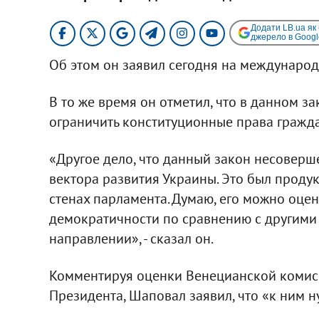
Додати LB.ua як
джерело в Googl
Об этом он заявил сегодня на междунаро
В то же время он отметил, что в данном з
ограничить конституционные права гражда
«Другое дело, что данный закон несоверш
вектора развития Украины. Это был проду
стенах парламента. Думаю, его можно оцен
демократичности по сравнению с другими
направлении», - сказал он.
Комментируя оценки Венецианской комисс
Президента, Шаповал заявил, что «к ним н