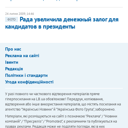
24 липня 2009, 14:46
Рада увеличила денежный залог для
ФОТО
кандидатов в президенты
Про нас
Реклама на сайті
Івенти
Редакція
Політики і стандарти
Угода конфіденційності
У разі повного чи часткового відтворення матеріалів пряме
гіперпосилання на LB.ua обов'язкове! Передрук, копіювання,
відтворення або інше використання матеріалів, що містять посилання на
агентство "Українськi Новини" й "Українська Фото Група", заборонено.
Матеріали, які розміщуються на сайті з позначкою "Реклама" / "Новини
компаній" / "Пресреліз" / "Promoted", є рекламними та публікуються на
правах реклами. Редакція може не поділяти погляди, які в них