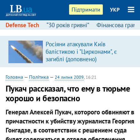
Підтримати
УКР
Defense Tech
“30 років гривні”
Фінансова грамо
Росіяни атакували Київ
балістикою і "Цирконами", є
загиблі (доповнено)
Головна
—
Політика
—
24 липня 2009
, 16:21
Пукач рассказал, что ему в тюрьме
хорошо и безопасно
Генерал Алексей Пукач, которого обвиняют в
причастности к убийству журналиста Георгия
Гонгадзе, в соответствии с решением суда
будет содержаться в отделе обеспечения