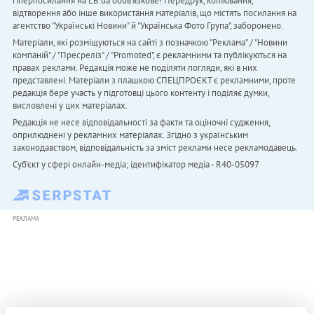
гіперпосилання на LB.ua обов'язкове! Передрук, копіювання,
відтворення або інше використання матеріалів, що містять посилання на
агентство "Українськi Новини" й "Українська Фото Група", заборонено.
Матеріали, які розміщуються на сайті з позначкою "Реклама" / "Новини
компаній" / "Пресреліз" / "Promoted", є рекламними та публікуються на
правах реклами. Редакція може не поділяти погляди, які в них
представлені. Матеріали з плашкою СПЕЦПРОЄКТ є рекламними, проте
редакція бере участь у підготовці цього контенту і поділяє думки,
висловлені у цих матеріалах.
Редакція не несе відповідальності за факти та оціночні судження,
оприлюднені у рекламних матеріалах. Згідно з українським
законодавством, відповідальність за зміст реклами несе рекламодавець.
Cуб'єкт у сфері онлайн-медіа; ідентифікатор медіа - R40-05097
РЕКЛАМА