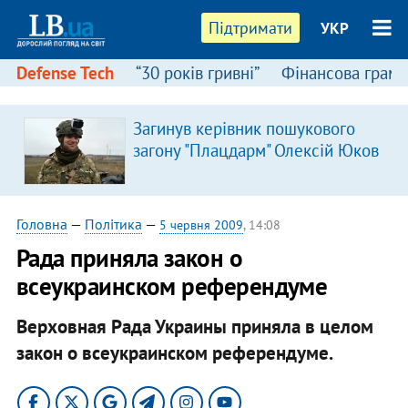
Підтримати
УКР
Defense Tech
“30 років гривні”
Фінансова грамо
Загинув керівник пошукового
загону "Плацдарм" Олексій Юков
Головна
—
Політика
—
5 червня 2009
, 14:08
Рада приняла закон о
всеукраинском референдуме
Верховная Рада Украины приняла в целом
закон о всеукраинском референдуме.