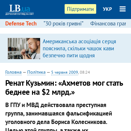
Підтримати
УКР
Defense Tech
“30 років гривні”
Фінансова грамо
Американська асоціація серця
пояснила, скільки чашок кави
безпечно пити щодня
Головна
—
Політика
—
5 червня 2009
, 08:24
Ренат Кузьмин: «Ахметов мог стать
беднее на $2 млрд.»
В ГПУ и МВД действовала преступная
группа, занимавшаяся фальсификацией
уголовного дела Бориса Колесникова.
Целью этой группы, а также их