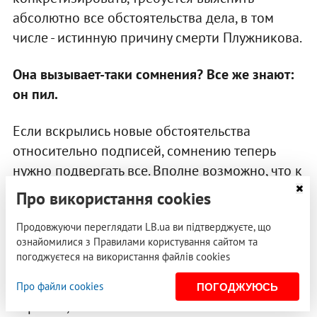
абсолютно все обстоятельства дела, в том
числе - истинную причину смерти Плужникова.
Она вызывает-таки сомнения? Все же знают:
он пил.
Если вскрылись новые обстоятельства
относительно подписей, сомнению теперь
нужно подвергать все. Вполне возможно, что к
теме его смерти тоже следует вернуться.
Про використання cookies
Если бы дело находилось у меня - мог бы
Продовжуючи переглядати LB.ua ви підтверджуєте, що
ознайомилися з Правилами користування сайтом та
сказать точнее, а так - это лишь мои
погоджуєтеся на використання файлів cookies
предположения. Хотя, очевидно, что тема
требует детального изучения. Не исключено,
Про файли cookies
ПОГОДЖУЮСЬ
впрочем, что особых тайн там нет. Мог ли