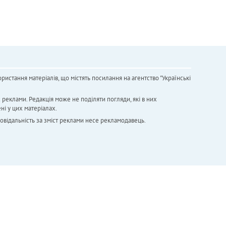
ристання матеріалів, що містять посилання на агентство "Українськi
х реклами. Редакція може не поділяти погляди, які в них
ні у цих матеріалах.
повідальність за зміст реклами несе рекламодавець.