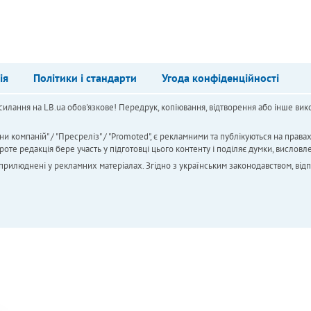
ія
Політики і стандарти
Угода конфіденційності
силання на LB.ua обов'язкове! Передрук, копіювання, відтворення або інше вико
ни компаній" / "Пресреліз" / "Promoted", є рекламними та публікуються на права
 редакція бере участь у підготовці цього контенту і поділяє думки, висловле
 оприлюднені у рекламних матеріалах. Згідно з українським законодавством, від