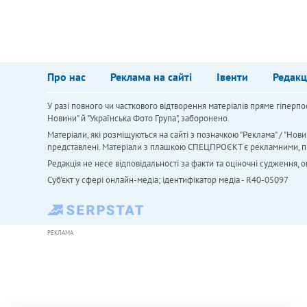
Про нас
Реклама на сайті
Івенти
Редакц
У разі повного чи часткового відтворення матеріалів пряме гіперпо
Новини" й "Українська Фото Група", заборонено.
Матеріали, які розміщуються на сайті з позначкою "Реклама" / "Нови
представлені. Матеріали з плашкою СПЕЦПРОЄКТ є рекламними, проте
Редакція не несе відповідальності за факти та оціночні судження,
Cуб'єкт у сфері онлайн-медіа; ідентифікатор медіа - R40-05097
РЕКЛАМА