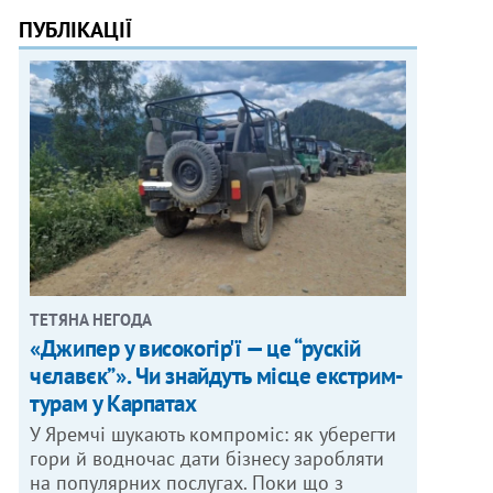
ПУБЛІКАЦІЇ
ТЕТЯНА НЕГОДА
«Джипер у високогір'ї — це “рускій
чєлавєк”». Чи знайдуть місце екстрим-
турам у Карпатах
У Яремчі шукають компроміс: як уберегти
гори й водночас дати бізнесу заробляти
на популярних послугах. Поки що з