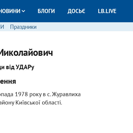
НОВИНИ
БЛОГИ
ДОСЬЄ
LB.LIVE
МИ
Праздники
Миколайович
ди від УДАРу
ення
пада 1978 року в с. Журавлиха
йону Київської області.