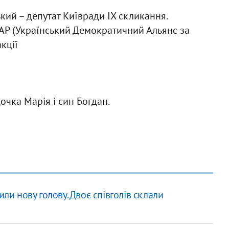
кий – депутат Київради ІХ скликання.
ДАР (Український Демократичний Альянс за
кції
очка Марія і син Богдан.
ли нову голову. Двоє співголів склали