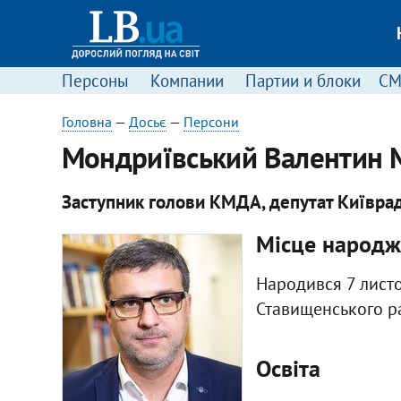
Персоны
Компании
Партии и блоки
С
Головна
—
Досьє
—
Персони
Мондриївський Валентин 
Заступник голови КМДА, депутат Київра
Місце народж
Народився 7 листо
Ставищенського ра
Освіта