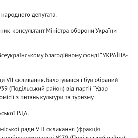
 народного депутата.
чник-консультант Міністра оборони України
 Всеукраїнському благодійному фонді “УКРАЇНА-
ди VII скликання. Балотувався і був обраний
(Подільський район) від партії “Удар-
омісії з питань культури та туризму.
ьської РДА.
міської ради VIII скликання (фракція
ий у виборчому окрузі №79 (Подільський район)