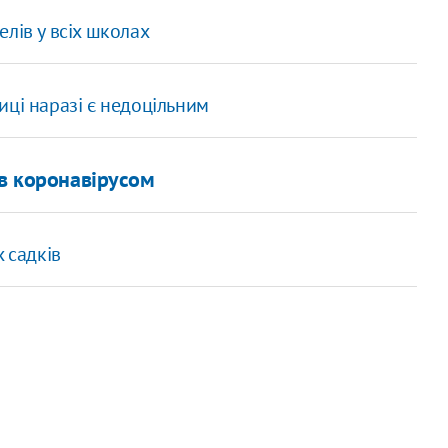
лів у всіх школах
иці наразі є недоцільним
ів коронавірусом
 садків