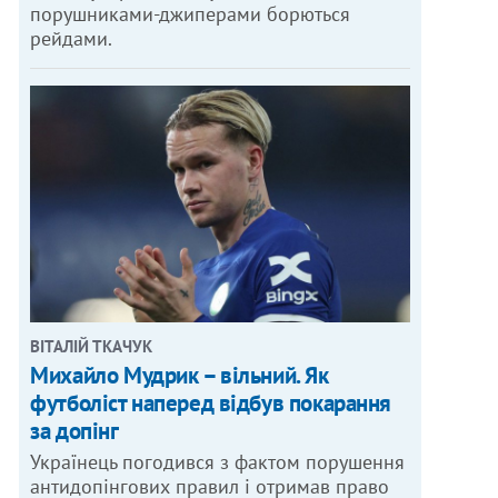
порушниками-джиперами борються
рейдами.
ВІТАЛІЙ ТКАЧУК
Михайло Мудрик – вільний. Як
футболіст наперед відбув покарання
за допінг
Українець погодився з фактом порушення
антидопінгових правил і отримав право