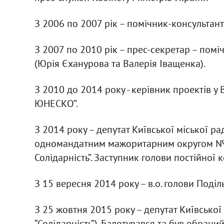
З 2006 по 2007 рік – помічник-консультант
З 2007 по 2010 рік – прес-секретар – помі
(Юрія Єханурова та Валерія Іващенка).
З 2010 до 2014 року - керівник проектів у
ЮНЕСКО”.
З 2014 року – депутат Київської міської ра
одномандатним мажоритарним округом №39 
Солідарність”. Заступник голови постійної к
З 15 вересня 2014 року – в.о. голови Поділ
З 25 жовтня 2015 року – депутат Київської 
“Солідарність”). Балотувався та був обран