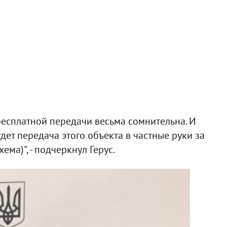
есплатной передачи весьма сомнительна. И
ет передача этого объекта в частные руки за
ема)", - подчеркнул Герус.