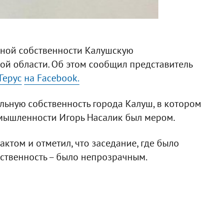
нной собственности Калушскую
ой области. Об этом сообщил представитель
Герус
на Facebook.
ьную собственность города Калуш, в котором
омышленности Игорь Насалик был мером.
ктом и отметил, что заседание, где было
ственность – было непрозрачным.