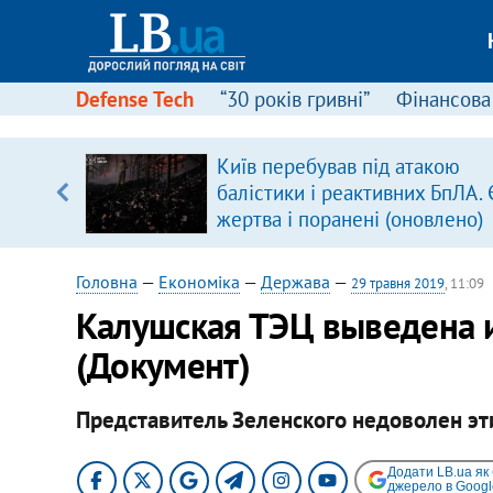
Defense Tech
“30 років гривні”
Фінансова
серця
Київ перебував під атакою
 кави
балістики і реактивних БпЛА. 
жертва і поранені (оновлено)
Головна
—
Економіка
—
Держава
—
29 травня 2019
, 11:09
Калушская ТЭЦ выведена и
(Документ)
Представитель Зеленского недоволен эт
Додати LB.ua як
джерело в Googl