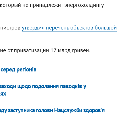
 который не принадлежит энергохолдингу
инистров
утвердил перечень объектов большой
е от приватизации 17 млрд гривен.
 серед регіонів
 заходи щодо подолання паводків у
тях
аду заступника голови Нацслужби здоров'я