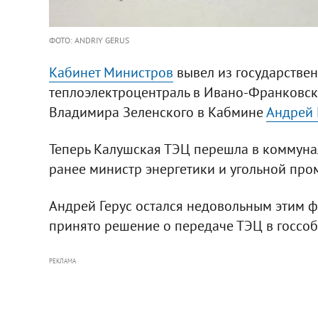
ФОТО: ANDRIY GERUS
Кабинет Министров
вывел из государстве
теплоэлектроцентраль в Ивано-Франковск
Владимира Зеленского в Кабмине
Андрей 
Теперь Калушская ТЭЦ перешла в коммунал
ранее министр энергетики и угольной пр
Андрей Герус остался недовольным этим фа
принято решение о передаче ТЭЦ в госсоб
РЕКЛАМА