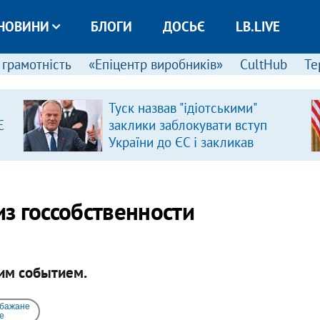
НОВИНИ
БЛОГИ
ДОСЬЄ
LB.LIVE
 грамотність
«Епіцентр виробників»
CultHub
Те
Туск назвав "ідіотськими"
Є
заклики заблокувати вступ
України до ЄС і закликав
припинити антиукраїнську
риторику
з госсобственности
им событием.
 бажане
e