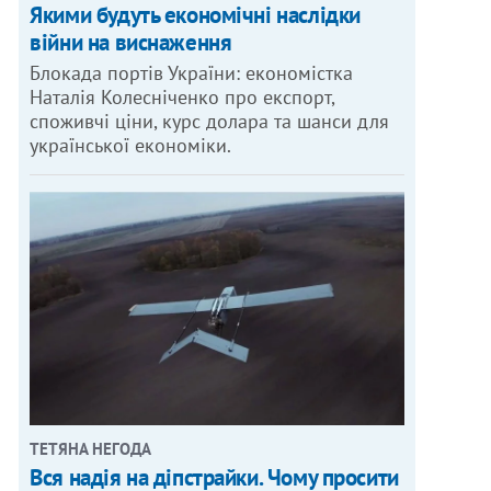
Якими будуть економічні наслідки
війни на виснаження
Блокада портів України: економістка
Наталія Колесніченко про експорт,
споживчі ціни, курс долара та шанси для
української економіки.
ТЕТЯНА НЕГОДА
Вся надія на діпстрайки. Чому просити