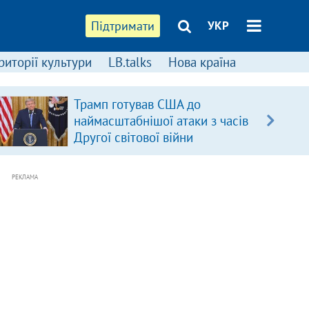
Підтримати
УКР
риторії культури
LB.talks
Нова країна
Трамп готував США до
наймасштабнішої атаки з часів
Другої світової війни
РЕКЛАМА