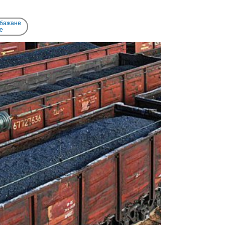
 бажане
e