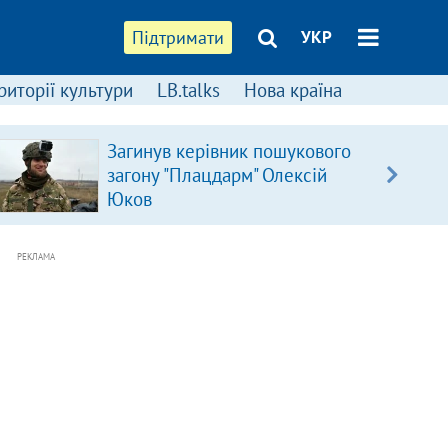
Підтримати
УКР
риторії культури
LB.talks
Нова країна
Загинув керівник пошукового
загону "Плацдарм" Олексій
Юков
РЕКЛАМА