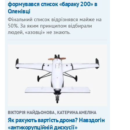
формувався список «бараку 200» в
Оленівці
Фінальний список відрізнявся майже на
50%. За яким принципом відбирали
людей, «азовці» не знають.
ВІКТОРІЯ НАЙДЬОНОВА , КАТЕРИНА АМЕЛІНА
Як рахують вартість дрона? Навздогін
«антикорупційній дискусії»