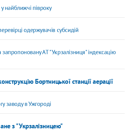
 у найближчі півроку
перевірці одержувачів субсидій
 запропоновану АТ "Укрзалізниця" індексацію
онструкцію Бортницької станції аерації
ргу заводу в Ужгороді
зане з "Укрзалізницею"