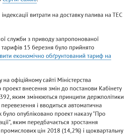
 індексації витрати на доставку палива на ТЕС
ної служби з приводу запропонованої
я тарифів 15 березня було прийнято
овити економічно обґрунтований тариф на
 на офіційному сайті Міністерства
 проект внесення змін до постанови Кабінету
№1392, яким змінюються принципи держполітики
і перевезення і вводиться автоматична
ож було опубліковано проект наказу "Про
ції", яким передбачається зростання
с промислових цін 2018 (14,2%) і щоквартальну