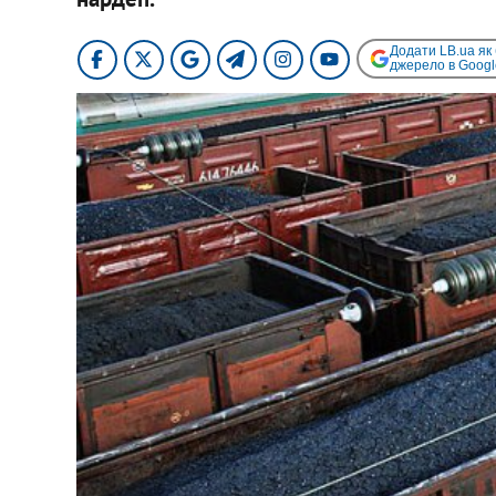
Додати LB.ua як
джерело в Googl