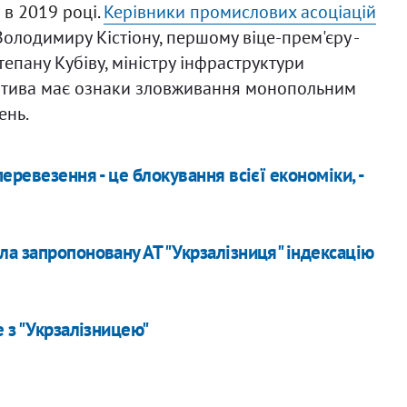
 в 2019 році
.
Керівники промислових асоціацій
Володимиру Кістіону, першому віце-прем'єру -
тепану Кубіву, міністру інфраструктури
іатива має ознаки зловживання монопольним
ень.
еревезення - це блокування всієї економіки, -
а запропоновану АТ "Укрзалізниця" індексацію
 з "Укрзалізницею"