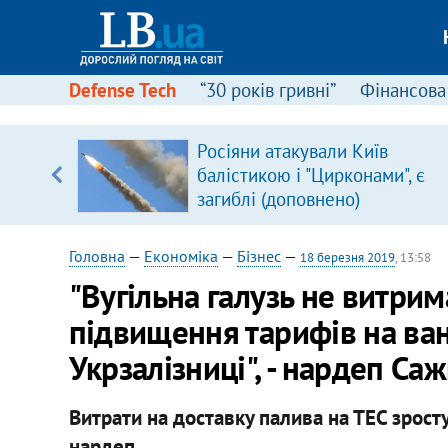
Defense Tech
“30 років гривні”
Фінансова
щодо
Росіяни атакували Київ
 у
балістикою і "Цирконами", є
ої ходи
загиблі (доповнено)
Головна
—
Економіка
—
Бізнес
—
18 березня 2019
, 13:58
"Вугільна галузь не витри
підвищення тарифів на ва
Укрзалізниці", - нардеп Са
Витрати на доставку палива на ТЕС зросту
нардеп.