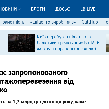
НОВИНИ
БЛОГИ
ДОСЬЄ
LB.LIVE
 грамотність
«Епіцентр виробників»
CultHub
Те
Київ перебував під атакою
балістики і реактивних БпЛА. Є
жертва і поранені (оновлено)
має запропонованого
нтажоперевезення від
жко
ть на 1,2 млрд грн до кінця року, каже