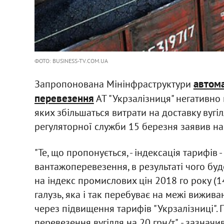
ФОТО: BUSINESS-TV.COM.UA
автома
Запропонована Мінінфраструктури
перевезення
АТ "Укрзалізниця" негативно 
яких збільшаться витрати на доставку вугі
регуляторної служби 15 березня заявив на
"Те, що пропонується, - індексація тарифів
вантажоперевезення, в результаті чого буд
на індекс промислових цін 2018 го року (1
галузь, яка і так перебуває на межі вижив
через підвищення тарифів "Укрзалізниці". 
перевезення вугілля на 20 грн/т", - зазначи