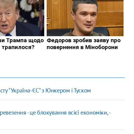
ту "Україна-ЄС" з Юнкером і Туском
евезення - це блокування всієї економіки, -