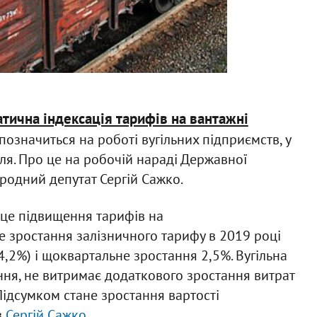
тична індексація тарифів на вантажні
позначиться на роботі вугільних підприємств, у
лля. Про це на робочій нараді Державної
родний депутат Сергій Сажко.
 - це підвищення тарифів на
е зростання залізничного тарифу в 2019 році
4,2%) і щоквартальне зростання 2,5%. Вугільна
ання, не витримає додаткового зростання витрат
Підсумком стане зростання вартості
в
Сергій Сажко
.