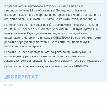
У разі повного чи часткового відтворення матеріалів пряме
гіперпосилання на LB.ua обов'язкове! Передрук, копіювання,
відтворення або інше використання матеріалів, що містять посилання на
агентство "Українськi Новини" й "Українська Фото Група", заборонено.
Матеріали, які розміщуються на сайті з позначкою "Реклама" / "Новини
компаній" / "Пресреліз" / "Promoted", є рекламними та публікуються на
правах реклами. Редакція може не поділяти погляди, які в них
представлені. Матеріали з плашкою СПЕЦПРОЄКТ є рекламними, проте
редакція бере участь у підготовці цього контенту і поділяє думки,
висловлені у цих матеріалах.
Редакція не несе відповідальності за факти та оціночні судження,
оприлюднені у рекламних матеріалах. Згідно з українським
законодавством, відповідальність за зміст реклами несе рекламодавець.
Cуб'єкт у сфері онлайн-медіа; ідентифікатор медіа - R40-05097
РЕКЛАМА