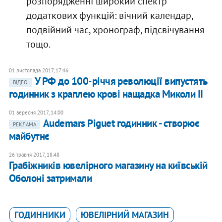
розпорядженні широкий спектр
додаткових функцій: вічний календар,
подвійний час, хронограф, підсвічування
тощо.
01 листопада 2017, 17:46
У РФ до 100-річчя революції випустять
ВІДЕО
годинник з краплею крові нащадка Миколи II
01 вересня 2017, 14:00
Audemars Piguet годинник - створює
РЕКЛАМА
майбутнє
26 травня 2017, 18:48
Грабіжників ювелірного магазину на київській
Оболоні затримали
ГОДИННИКИ
ЮВЕЛІРНИЙ МАГАЗИН