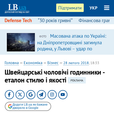
Підтримати
УКР
Defense Tech
“30 років гривні”
Фінансова грамо
Масована атака по Україні:
ФОТО
на Дніпропетровщині загинула
родина, у Львові – удар по
багатоповерхівках
(доповнюється)
Головна
—
Економіка
—
Бізнес
—
28 лютого 2018
, 18:33
Швейцарські чоловічі годинники -
еталон стилю і якості
РЕКЛАМА
Додати LB.ua як бажане
джерело в Google