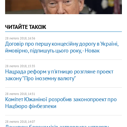
ЧИТАЙТЕ ТАКОЖ
28 лютого 2018, 16:56
Договір про першу концесійну дорогу в Україні,
ймовірно, підпишуть цього року, - Новак
28 лютого 2018, 15:35
Нацрада реформ у п'ятницю розгляне проект
закону "Про іноземну валюту"
28 лютого 2018, 14:51
Комітет Южаніної розробив законопроект про
Нацбюро фінбезпеки
28 лютого 2018, 14:07
Данилюк: Єврокомісія затвердила четверту