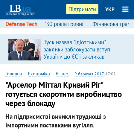
Підтримати
УКР
Defense Tech
“30 років гривні”
Фінансова грамо
Туск назвав "ідіотськими"
заклики заблокувати вступ
України до ЄС і закликав
припинити антиукраїнську
риторику
Головна
—
Економіка
—
Бізнес
—
9 березня 2017
, 17:02
"Арселор Міттал Кривий Ріг"
готується скоротити виробництво
через блокаду
На підприємстві виникли труднощі з
імпортними поставками вугілля.