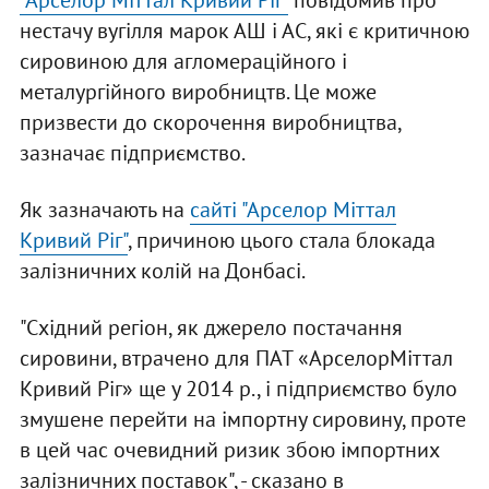
"Арселор Міттал Кривий Ріг"
повідомив про
нестачу вугілля марок АШ і АС, які є критичною
сировиною для агломераційного і
металургійного виробництв. Це може
призвести до скорочення виробництва,
зазначає підприємство.
Як зазначають на
сайті "Арселор Міттал
Кривий Ріг"
, причиною цього стала блокада
залізничних колій на Донбасі.
"Східний регіон, як джерело постачання
сировини, втрачено для ПАТ «АрселорМіттал
Кривий Ріг» ще у 2014 р., і підприємство було
змушене перейти на імпортну сировину, проте
в цей час очевидний ризик збою імпортних
залізничних поставок", - сказано в