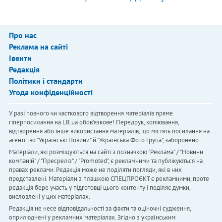
Про нас
Реклама на сайті
Івенти
Редакція
Політики і стандарти
Угода конфіденційності
У разі повного чи часткового відтворення матеріалів пряме
гіперпосилання на LB.ua обов'язкове! Передрук, копіювання,
відтворення або інше використання матеріалів, що містять посилання на
агентство "Українськi Новини" й "Українська Фото Група", заборонено.
Матеріали, які розміщуються на сайті з позначкою "Реклама" / "Новини
компаній" / "Пресреліз" / "Promoted", є рекламними та публікуються на
правах реклами. Редакція може не поділяти погляди, які в них
представлені. Матеріали з плашкою СПЕЦПРОЄКТ є рекламними, проте
редакція бере участь у підготовці цього контенту і поділяє думки,
висловлені у цих матеріалах.
Редакція не несе відповідальності за факти та оціночні судження,
оприлюднені у рекламних матеріалах. Згідно з українським