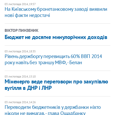
03 листопада 2014, 19:57
На Київському бронетанковому заводі виявили
нові факти недостачі
ВІКТОР ПИНЗЕНИК
Бюджет не досягне минулорічних доходів
03 листопада 2014, 18:35
Рівень держборгу перевищить 60% ВВП 2014
року навіть без траншу МВФ, - Белан
03 листопада 2014, 15:10
Міненерго веде переговори про закупівлю
вугілля в ДНР і ЛНР
03 листопада 2014, 14:26
Переводити бюджетників у держбанки ніхто
ніколи не вимагав, - глава Ощадбанку