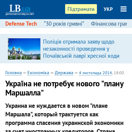
Підтримати
УКР
Defense Tech
“30 років гривні”
Фінансова грамо
Поліція отримала заяву щодо
незаконності проведення у
Почаївській лаврі хресної ходи
Головна
—
Економіка
—
Держава
—
4 листопада 2014
, 18:00
Україна не потребує нового "плану
Маршалла"
Украина не нуждается в новом "плане
Маршала", который трактуется как
программа спасения украинской экономики
за счет иностранных кредиторов. Страна