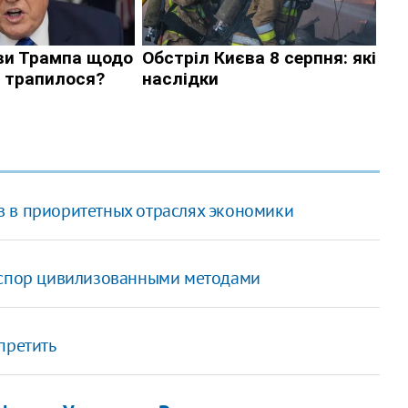
 в приоритетных отраслях экономики
й спор цивилизованными методами
претить