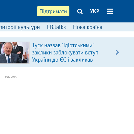
Підтримати
УКР
риторії культури
LB.talks
Нова країна
Туск назвав "ідіотськими"
заклики заблокувати вступ
України до ЄС і закликав
припинити антиукраїнську
риторику
РЕКЛАМА