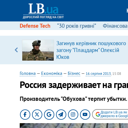
Defense Tech
“30 років гривні”
Фінансова
щодо
Загинув керівник пошукового
 у
загону "Плацдарм" Олексій
ої ходи
Юков
Головна
—
Економіка
—
Бізнес
—
16 серпня 2013
, 15:08
Россия задерживает на гр
Производитель "Обухова" терпит убытки.
Додати LB.ua як
джерело в Googl