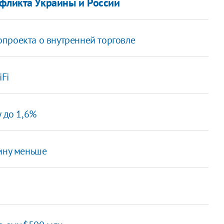
нфликта Украины и России
проекта о внутренней торговле
iFi
у до 1,6%
вину меньше