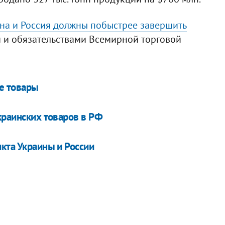
на и Россия должны побыстрее завершить
и и обязательствами Всемирной торговой
ие товары
краинских товаров в РФ
кта Украины и России