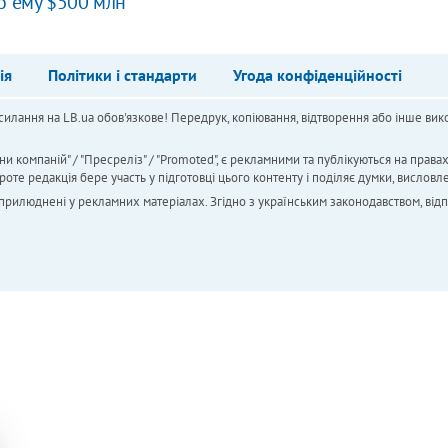
о ему $500 млн
ія
Політики і стандарти
Угода конфіденційності
силання на LB.ua обов'язкове! Передрук, копіювання, відтворення або інше вико
ни компаній" / "Пресреліз" / "Promoted", є рекламними та публікуються на права
 редакція бере участь у підготовці цього контенту і поділяє думки, висловле
 оприлюднені у рекламних матеріалах. Згідно з українським законодавством, від