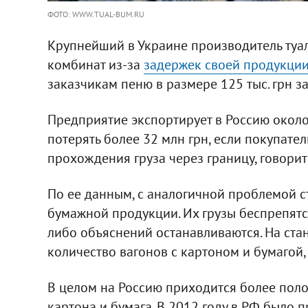
ФОТО: WWW.TUAL-BUM.RU
Крупнейший в Украине производитель туа
комбинат из-за
задержек своей продукции
заказчикам пеню в размере 125 тыс. грн з
Предприятие экспортирует в Россию окол
потерять более 32 млн грн, если покупате
прохождения груза через границу, говори
По ее данным, с аналогичной проблемой с
бумажной продукции. Их грузы беспрепятст
либо объяснений останавливаются. На ста
количество вагонов с картоном и бумагой, 
В целом на Россию приходится более пол
картона и бумага. В 2012 году в РФ было 