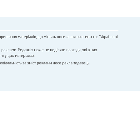
ристання матеріалів, що містять посилання на агентство "Українськi
х реклами. Редакція може не поділяти погляди, які в них
ні у цих матеріалах.
повідальність за зміст реклами несе рекламодавець.