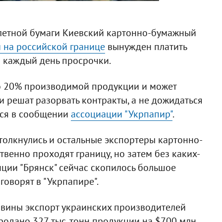
летной бумаги Киевский картонно-бумажный
 на российской границе
вынужден платить
а каждый день просрочки.
о 20% производимой продукции и может
ли решат разорвать контракты, а не дожидаться
тся в сообщении
ассоциации "Укрпапир"
.
толкнулись и остальные экспортеры картонно-
венно проходят границу, но затем без каких-
нции "Брянск" сейчас скопилось большое
говорят в "Укрпапире".
овины экспорт украинских производителей
продано 327 тыс. тонн продукции на $700 млн.