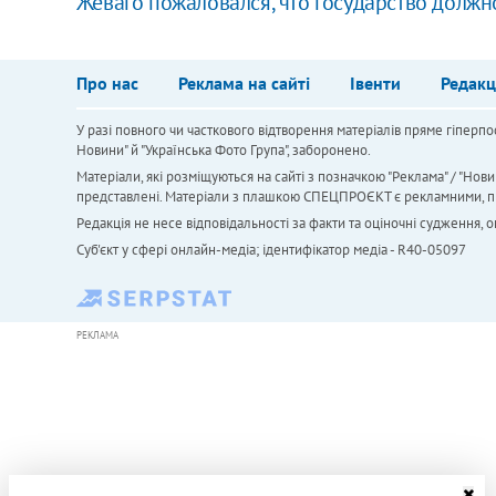
Жеваго пожаловался, что государство должн
Про нас
Реклама на сайті
Івенти
Редакц
У разі повного чи часткового відтворення матеріалів пряме гіперпо
Новини" й "Українська Фото Група", заборонено.
Матеріали, які розміщуються на сайті з позначкою "Реклама" / "Нови
представлені. Матеріали з плашкою СПЕЦПРОЄКТ є рекламними, проте
Редакція не несе відповідальності за факти та оціночні судження,
Cуб'єкт у сфері онлайн-медіа; ідентифікатор медіа - R40-05097
РЕКЛАМА