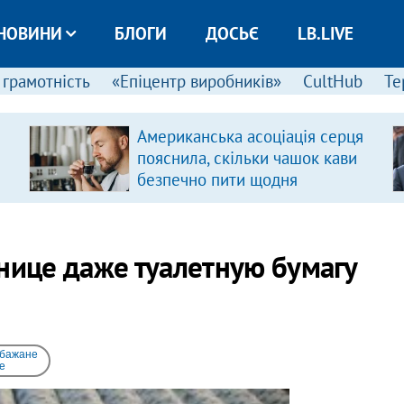
НОВИНИ
БЛОГИ
ДОСЬЄ
LB.LIVE
 грамотність
«Епіцентр виробників»
CultHub
Те
Американська асоціація серця
пояснила, скільки чашок кави
безпечно пити щодня
анице даже туалетную бумагу
 бажане
e