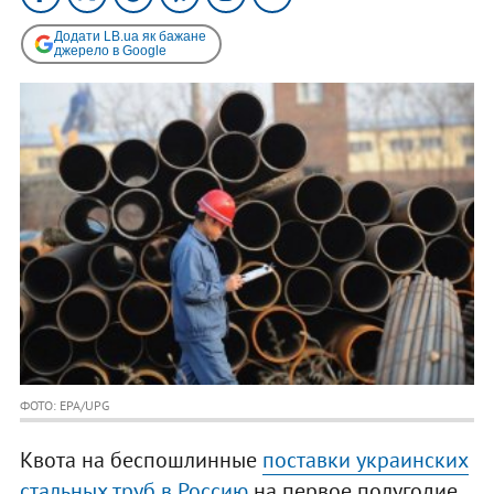
Додати LB.ua як бажане
джерело в Google
ФОТО: EPA/UPG
Квота на беспошлинные
поставки украинских
стальных труб в Россию
на первое полугодие