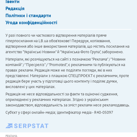
Івенти
Редакція
Політики і стандарти
Угода конфіденційності
У разі повного чи часткового відтворення матеріалів пряме
гіперпосилання на LB.ua обов'язкове! Передрук, копіювання,
відтворення або інше використання матеріалів, що містять посилання на
агентство "Українськi Новини" й "Українська Фото Група", заборонено.
Матеріали, які розміщуються на сайті з позначкою "Реклама" / "Новини
компаній" / "Пресреліз" / "Promoted", є рекламними та публікуються на
правах реклами. Редакція може не поділяти погляди, які в них
представлені. Матеріали з плашкою СПЕЦПРОЄКТ є рекламними, проте
редакція бере участь у підготовці цього контенту і поділяє думки,
висловлені у цих матеріалах.
Редакція не несе відповідальності за факти та оціночні судження,
оприлюднені у рекламних матеріалах. Згідно з українським
законодавством, відповідальність за зміст реклами несе рекламодавець.
Cуб'єкт у сфері онлайн-медіа; ідентифікатор медіа - R40-05097
РЕКЛАМА