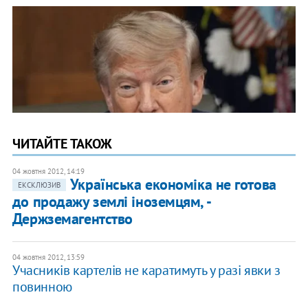
ЧИТАЙТЕ ТАКОЖ
04 жовтня 2012, 14:19
Українська економіка не готова
ЕКСКЛЮЗИВ
до продажу землі іноземцям, -
Держземагентство
04 жовтня 2012, 13:59
Учасників картелів не каратимуть у разі явки з
повинною