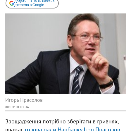
Додати LB.ua як бажане
джерело в Google
Игорь Прасолов
ФОТО: DELO.UA
Заощадження потрібно зберігати в гривнях,
вважає
голова ради Нацбанку Ігор Прасолов
.