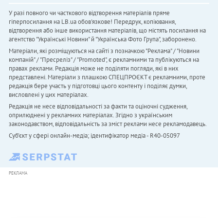
У разі повного чи часткового відтворення матеріалів пряме
гіперпосилання на LB.ua обов'язкове! Передрук, копіювання,
відтворення або інше використання матеріалів, що містять посилання на
агентство "Українськi Новини" й "Українська Фото Група", заборонено.
Матеріали, які розміщуються на сайті з позначкою "Реклама" / "Новини
компаній" / "Пресреліз" / "Promoted", є рекламними та публікуються на
правах реклами. Редакція може не поділяти погляди, які в них
представлені. Матеріали з плашкою СПЕЦПРОЄКТ є рекламними, проте
редакція бере участь у підготовці цього контенту і поділяє думки,
висловлені у цих матеріалах.
Редакція не несе відповідальності за факти та оціночні судження,
оприлюднені у рекламних матеріалах. Згідно з українським
законодавством, відповідальність за зміст реклами несе рекламодавець.
Cуб'єкт у сфері онлайн-медіа; ідентифікатор медіа - R40-05097
РЕКЛАМА