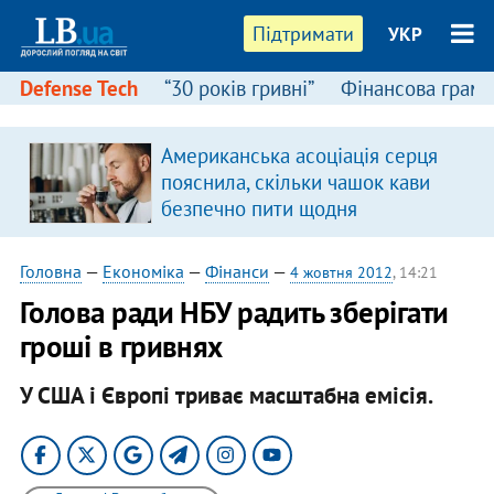
Підтримати
УКР
Defense Tech
“30 років гривні”
Фінансова грамо
Американська асоціація серця
пояснила, скільки чашок кави
безпечно пити щодня
Головна
—
Економіка
—
Фінанси
—
4 жовтня 2012
, 14:21
Голова ради НБУ радить зберігати
гроші в гривнях
У США і Європі триває масштабна емісія.