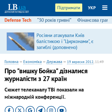
Підтримати
УКР
Defense Tech
“30 років гривні”
Фінансова грамо
Росіяни атакували Київ
балістикою і "Цирконами", є
загиблі (доповнено)
Головна
—
Економіка
—
Держава
—
19 вересня 2012
, 11:49
Про "вишку Бойка" дізналися
журналісти з 27 країн
Сюжет телеканалу ТВі показали на
міжнародній конференції.