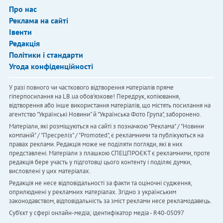
Про нас
Реклама на сайті
Івенти
Редакція
Політики і стандарти
Угода конфіденційності
У разі повного чи часткового відтворення матеріалів пряме
гіперпосилання на LB.ua обов'язкове! Передрук, копіювання,
відтворення або інше використання матеріалів, що містять посилання на
агентство "Українськi Новини" й "Українська Фото Група", заборонено.
Матеріали, які розміщуються на сайті з позначкою "Реклама" / "Новини
компаній" / "Пресреліз" / "Promoted", є рекламними та публікуються на
правах реклами. Редакція може не поділяти погляди, які в них
представлені. Матеріали з плашкою СПЕЦПРОЄКТ є рекламними, проте
редакція бере участь у підготовці цього контенту і поділяє думки,
висловлені у цих матеріалах.
Редакція не несе відповідальності за факти та оціночні судження,
оприлюднені у рекламних матеріалах. Згідно з українським
законодавством, відповідальність за зміст реклами несе рекламодавець.
Cуб'єкт у сфері онлайн-медіа; ідентифікатор медіа - R40-05097