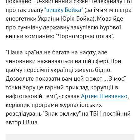
показано 10-хвилинний сюжет телеканалу ТВі
про так звану
"вишку Бойка"
(за ім'ям міністра
енергетики України Юрія Бойка). Мова йде
про сумнівну державну закупівлю бурової
вишки компанією "Чорноморнафтогаз".
"Наша країна не багата на нафту, але
чиновники наживаються на цій сфері. При
цьому пересічні українці живуть бідно.
Дозвольте показати вам цей сюжет ... З моєї
точки зору це гарний приклад корупції в
нафтогазовій темі", - сказав
Артем Шевченко
,
керівник програми журналістських
розслідувань "Знак оклику" на ТВі і постійний
автор LB.ua.