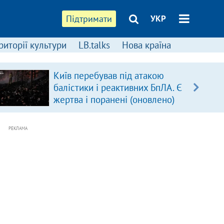
Підтримати
УКР
риторії культури
LB.talks
Нова країна
Київ перебував під атакою
балістики і реактивних БпЛА. Є
жертва і поранені (оновлено)
РЕКЛАМА