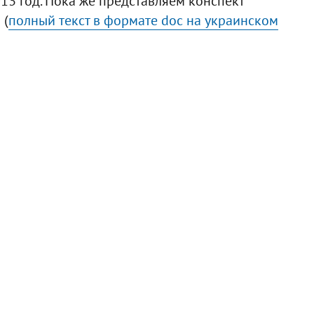
013 год. Пока же представляем конспект
 (
полный текст в формате doс на украинском