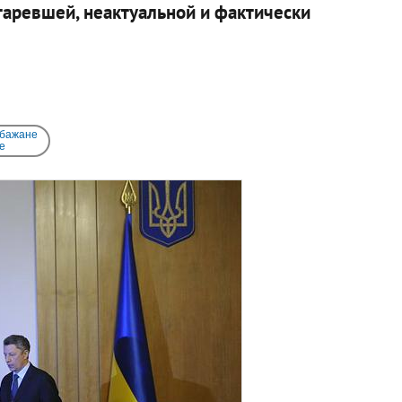
старевшей, неактуальной и фактически
 бажане
e