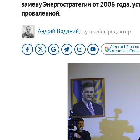
замену Энергостратегии от 2006 года, у
проваленной.
Андрій Водяний
, журналіст, редактор
Додати LB.ua як
джерело в Googl