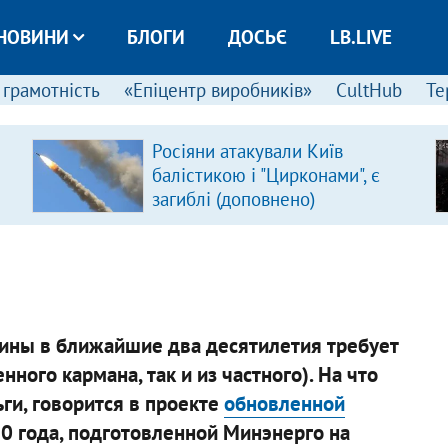
НОВИНИ
БЛОГИ
ДОСЬЄ
LB.LIVE
 грамотність
«Епіцентр виробників»
CultHub
Те
Росіяни атакували Київ
балістикою і "Цирконами", є
загиблі (доповнено)
ины в ближайшие два десятилетия требует
нного кармана, так и из частного). На что
ги, говорится в проекте
обновленной
0 года, подготовленной Минэнерго на