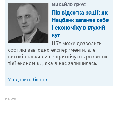
МИХАЙЛО ДЖУС
Пів відсотка рації: як
Нацбанк заганяє себе
і економіку в глухий
кут
НБУ може дозволити
собі які завгодно експерименти, але
високі ставки лише пригнічують розвиток
тієї економіки, яка в нас залишилась.
Усі дописи блогів
РЕКЛАМА