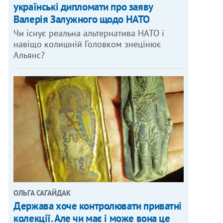
українські дипломати про заяву
Валерія Залужного щодо НАТО
Чи існує реальна альтернатива НАТО і
навіщо колишній Головком знецінює
Альянс?
ОЛЬГА САГАЙДАК
Держава хоче контролювати приватні
колекції. Але чи має і може вона це