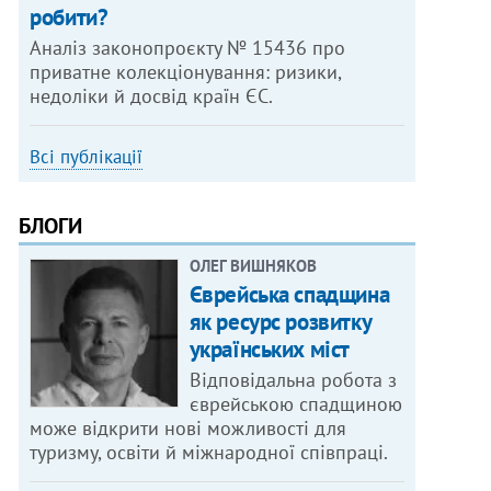
робити?
Аналіз законопроєкту № 15436 про
приватне колекціонування: ризики,
недоліки й досвід країн ЄС.
Всі публікації
БЛОГИ
ОЛЕГ ВИШНЯКОВ
Єврейська спадщина
як ресурс розвитку
українських міст
Відповідальна робота з
єврейською спадщиною
може відкрити нові можливості для
туризму, освіти й міжнародної співпраці.