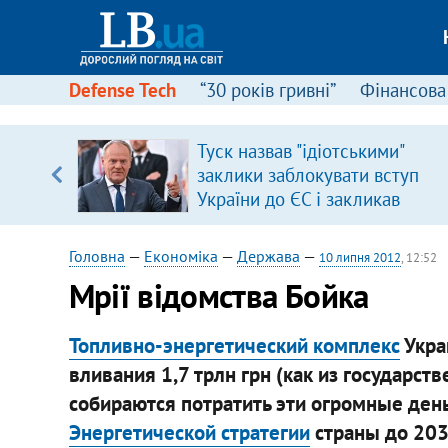
Defense Tech
“30 років гривні”
Фінансова
серця
Туск назвав "ідіотськими"
 кави
заклики заблокувати вступ
України до ЄС і закликав
припинити антиукраїнську
риторику
Головна
—
Економіка
—
Держава
—
10 липня 2012
, 12:52
Мрії відомства Бойка
Топливно-энергетический комплекс
Укра
вливания 1,7 трлн грн (как из государстве
собираются потратить эти огромные день
Энергетической стратегии
страны до 203