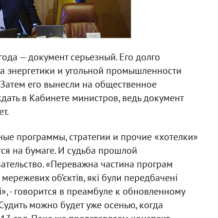
года — документ серьезный. Его долго
а энергетики и угольной промышленности
. Затем его вынесли на общественное
дать в Кабинете министров, ведь документ
т.
ные программы, стратегии и прочие «хотелки»
тся на бумаге. И судьба прошлой
зательство. «Переважна частина програм
 мережевих об’єктів, які були передбачені
і», - говорится в преамбуле к обновленному
 Судить можно будет уже осенью, когда