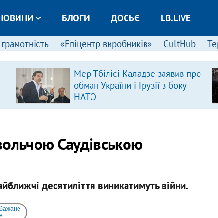
НОВИНИ
БЛОГИ
ДОСЬЄ
LB.LIVE
 грамотність
«Епіцентр виробників»
CultHub
Те
Мер Тбілісі Каладзе заявив про
обман України і Грузії з боку
НАТО
вольчою Саудівською
айближчі десятиліття виникатимуть війни.
 бажане
e