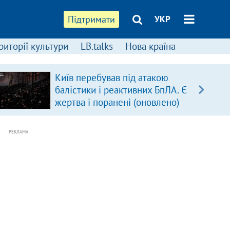
Підтримати
УКР
риторії культури
LB.talks
Нова країна
Київ перебував під атакою
балістики і реактивних БпЛА. Є
жертва і поранені (оновлено)
РЕКЛАМА