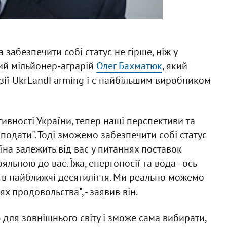
абезпечити собі статус не гірше, ніж у
ий мільйонер-аграрій
Олег Бахматюк
, який
зії UkrLandFarming і є найбільшим виробником
тивності України, тепер наші перспективи та
подати". Тоді зможемо забезпечити собі статус
аїна залежить від вас у питаннях поставок
льною до вас. Їжа, енергоносії та вода - ось
и в найближчі десятиліття. Ми реально можемо
 продовольства", - заявив він.
 для зовнішнього світу і зможе сама вибирати,