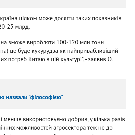
країна цілком може досягти таких показників
 20-25 млрд.
раїна зможе виробляти 100-120 млн тонн
ина) це буде кукурудза як найпривабливіший
 потреб Китаю в цій культурі", - заявив О.
ю назвали "філософією"
і менше використовуємо добрив, у кілька разів
хнічних можливостей агросектора теж не до