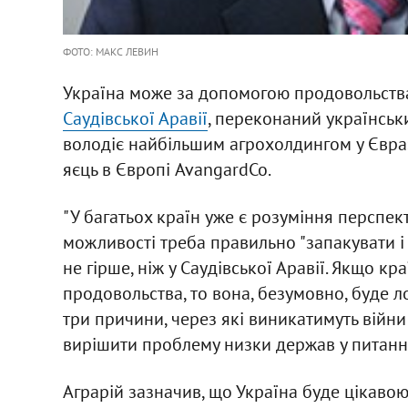
ФОТО: МАКС ЛЕВИН
Україна може за допомогою продовольства з
Саудівської Аравії
, переконаний українськ
володіє найбільшим агрохолдингом у Євра
яєць в Європі AvangardCo.
"У багатьох країн уже є розуміння перспек
можливості треба правильно "запакувати і 
не гірше, ніж у Саудівської Аравії. Якщо кр
продовольства, то вона, безумовно, буде лоя
три причини, через які виникатимуть війн
вирішити проблему низки держав у питаннях
Аграрій зазначив, що Україна буде цікавою