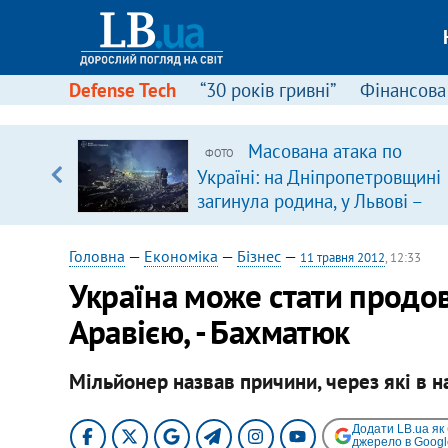
Defense Tech
“30 років гривні”
Фінансова
Масована атака по
ФОТО
 часів
Україні: на Дніпропетровщині
загинула родина, у Львові –
удар по багатоповерхівках
(доповнюється)
Головна
—
Економіка
—
Бізнес
—
11 травня 2012
, 12:33
Україна може стати продо
Аравією, - Бахматюк
Мільйонер назвав причини, через які в н
Додати LB.ua як
джерело в Googl