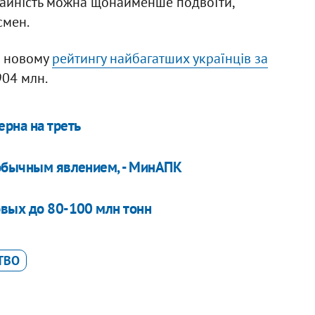
ожайність можна щонайменше подвоїти,
смен.
в новому
рейтингу найбагатших українців за
904 млн.
ерна на треть
 обычным явлением, - МинАПК
овых до 80-100 млн тонн
ТВО