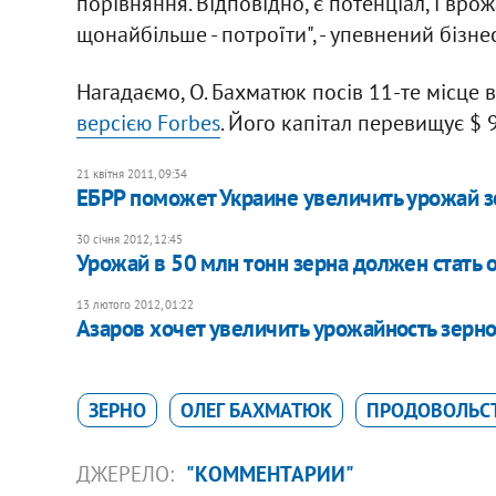
порівняння. Відповідно, є потенціал, і вр
щонайбільше - потроїти", - упевнений бізне
Нагадаємо, О. Бахматюк посів 11-те місце 
версією Forbes
. Його капітал перевищує $ 
21 квітня 2011, 09:34
ЕБРР поможет Украине увеличить урожай з
30 січня 2012, 12:45
Урожай в 50 млн тонн зерна должен стать
13 лютого 2012, 01:22
Азаров хочет увеличить урожайность зерн
ЗЕРНО
ОЛЕГ БАХМАТЮК
ПРОДОВОЛЬС
ДЖЕРЕЛО:
"КОММЕНТАРИИ"